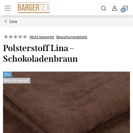
Zum
W
Inhalt
springen
Lina
Nicht bewertet
Bewertungsdetails
Polsterstoff Lina –
Schokoladenbraun
Neu
Mehr für weniger