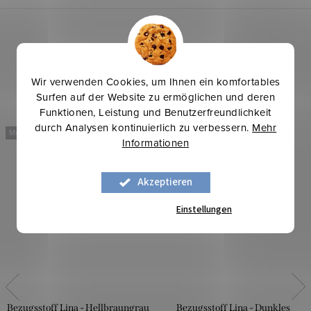
Wir verwenden Cookies, um Ihnen ein komfortables
Surfen auf der Website zu ermöglichen und deren
Funktionen, Leistung und Benutzerfreundlichkeit
durch Analysen kontinuierlich zu verbessern.
Mehr
Mehr für weniger
Mehr für weniger
Informationen
Akzeptieren
Einstellungen
Bezugsstoff Lina - Hellbraungrau
Bezugsstoff Lina - Dunkles