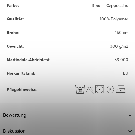
Farbe
:
Braun - Cappuccino
Qualität
:
100% Polyester
Breite
:
150 cm
Gewicht
:
300 g/m2
Martindale-Abriebtest
:
58 000
Herkunftsland
:
EU
Pflegehinweise
:
Bewertung
Diskussion