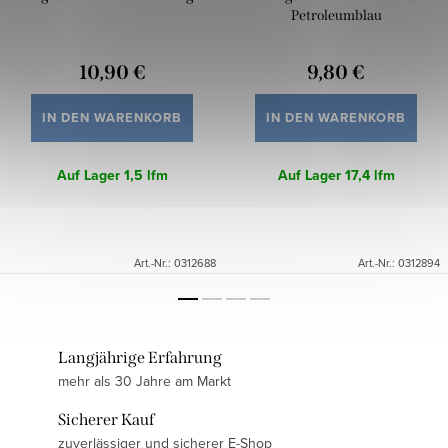
Petroleumblau
10,90 €
9,80 €
IN DEN WARENKORB
IN DEN WARENKORB
Auf Lager
1,5 lfm
Auf Lager
17,4 lfm
Art.-Nr.:
0312688
Art.-Nr.:
0312894
Langjährige Erfahrung
mehr als 30 Jahre am Markt
Sicherer Kauf
zuverlässiger und sicherer E-Shop