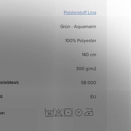
Polsterstoff Lina
Grün - Aquamarin
100% Polyester
140 cm
300 g/m2
briebtest
:
58 000
d
:
EU
se
: