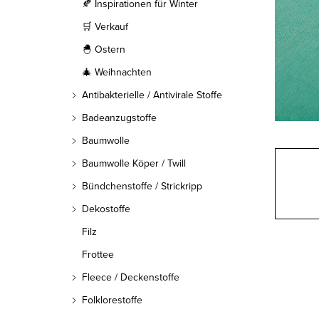
l
🍂 Inspirationen für Winter
🛒 Verkauf
e
🐣 Ostern
i
🎄 Weihnachten
s
Antibakterielle / Antivirale Stoffe
t
Badeanzugstoffe
Baumwolle
e
Baumwolle Köper / Twill
Bündchenstoffe / Strickripp
Dekostoffe
Filz
Frottee
Fleece / Deckenstoffe
Folklorestoffe