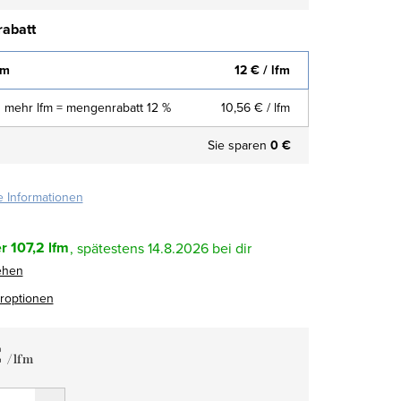
abatt
fm
12 €
/ lfm
 mehr lfm = mengenrabatt 12 %
10,56 €
/ lfm
Sie sparen
0 €
te Informationen
r
107,2 lfm
14.8.2026
ehen
eroptionen
€
/ lfm
fspreis: