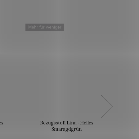
Mehr für weniger
Mehr für
es
Bezugsstoff Lina - Helles
Bezu
Smaragdgrün