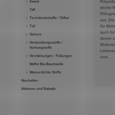
Polyeste
Sweat
dichte W
Taft
Pillingn
Tischdeckestoffe / Teflon
aus. Die
für Woh
Tüll
auch für
Velours
denen e
Verdunklungsstoffe /
Widerst
Vorhangstoffe
Lebensd
Verstärkungen / Füllungen
sind.
Waffel Bio-Baumwolle
Wasserdichte Stoffe
Neuheiten
Aktionen und Rabatte