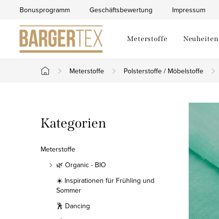
Zum
Bonusprogramm
Geschäftsbewertung
Impressum
Inhalt
springen
Meterstoffe
Neuheiten
Meterstoffe
Polsterstoffe / Möbelstoffe
Startseite
S
Kategorien
Kategorien
e
überspringen
i
Meterstoffe
t
🌿 Organic - BIO
☀️ Inspirationen für Frühling und
e
Sommer
n
🕺 Dancing