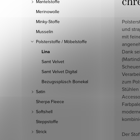
chr
Mantelstoffe
Merinowolle
Polsters
Minky-Stoffe
und stra
Musselin
mit fein
Polsterstoffe / Möbelstoffe
angeneh
Dank se
Lina
(Martind
Samt Velvet
Scheuer
Samt Velvet Digital
Verarbei
zum Pols
Bezugssplüsch Bonekal
Stühlen 
Satin
Accessoi
Sherpa Fleece
Farbpale
moderne
Softshell
kombini
Steppstoffe
Strick
Der Stof