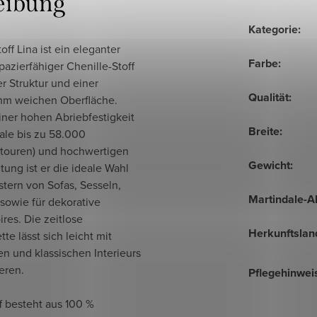
eibung
Kategorie
:
toff Lina ist ein eleganter
Farbe
:
pazierfähiger Chenille-Stoff
er Struktur und einer
Qualität
:
m weichen Oberfläche.
iner hohen Abriebfestigkeit
Breite
:
ale bis zu 58.000
touren) und hochwertigen
Gewicht
:
tung ist er die ideale Wahl
tern von Sofas, Sesseln,
Martindale-A
sowie für dekorative
res. Die zeitlose
Herkunftslan
tte lässt sich leicht mit
n und klassischen Interieurs
eren.
Pflegehinwei
f besteht aus 100 %