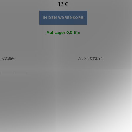
12 €
IN DEN WARENKORB
Auf Lager
0,5 lfm
.:
0312894
Art.-Nr.:
0312794