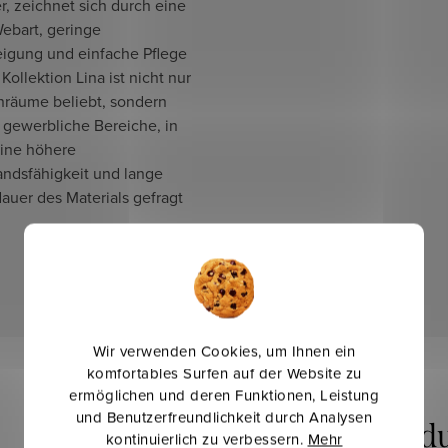
r, zeichnet sich durch eine
ebart, geringe
eigung und einfache Pflege
 Kollektion Lina ist nicht nur
nräume beliebt, sondern
 gewerbliche Bereiche, in
ine höhere
andsfähigkeit und lange
auer des Materials gefragt
Wir verwenden Cookies, um Ihnen ein
komfortables Surfen auf der Website zu
ermöglichen und deren Funktionen, Leistung
und Benutzerfreundlichkeit durch Analysen
kontinuierlich zu verbessern.
Mehr