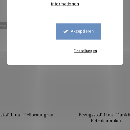
Informationen
 weniger
Mehr für weniger
Akzeptieren
Einstellungen
stoff Lina - Hellbraungrau
Bezugsstoff Lina - Dunkl
Petroleumblau