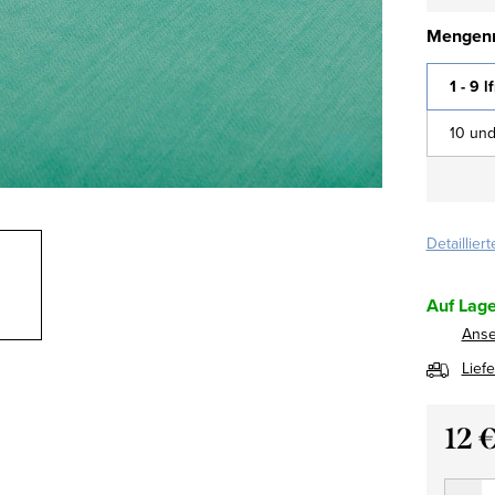
Mengenr
1 - 9 l
10 und
Detaillier
Auf Lage
Ans
Lief
12 
Verkau