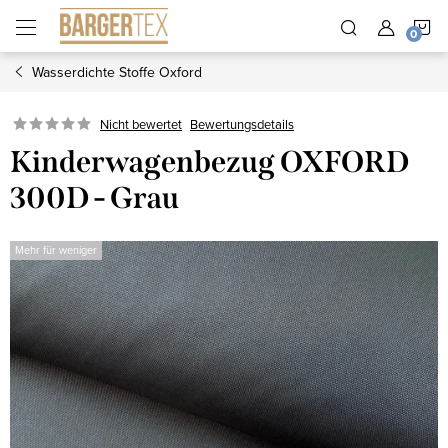
Zum
W
Inhalt
springen
Wasserdichte Stoffe Oxford
Nicht bewertet
Bewertungsdetails
Kinderwagenbezug OXFORD
300D - Grau
Mehr für weniger