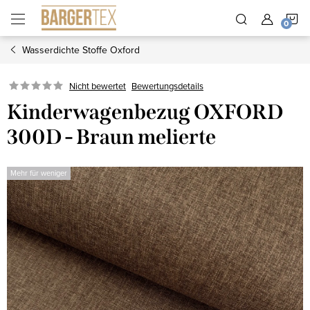
Zum
W
Inhalt
springen
Wasserdichte Stoffe Oxford
Nicht bewertet
Bewertungsdetails
Kinderwagenbezug OXFORD
300D - Braun melierte
Mehr für weniger