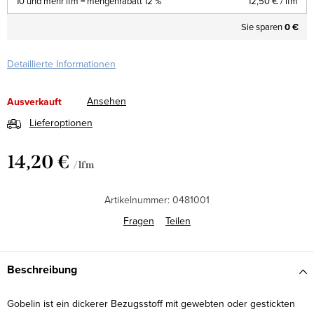
10 und mehr lfm = mengenrabatt 12 %
12,50 €
/ lfm
Sie sparen
0 €
Detaillierte Informationen
Ansehen
Ausverkauft
Lieferoptionen
14,20 €
/ lfm
Verkaufspreis:
Artikelnummer:
0481001
Fragen
Teilen
Beschreibung
Gobelin ist ein dickerer Bezugsstoff mit gewebten oder gestickten