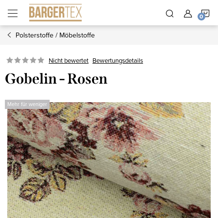
Zum
W
Inhalt
springen
Polsterstoffe / Möbelstoffe
Nicht bewertet
Bewertungsdetails
Gobelin - Rosen
Mehr für weniger