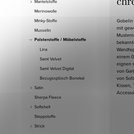
chr
Mantelstoffe
Merinowolle
Gobelin 
Minky-Stoffe
mit gew
Musselin
Mustern
Polsterstoffe / Möbelstoffe
bekannt
Wandtep
Lina
einem G
Samt Velvet
eignen 
Samt Velvet Digital
von Gar
von Sofa
Bezugssplüsch Bonekal
Kissen,
Satin
Accessoi
Sherpa Fleece
Softshell
Steppstoffe
Strick