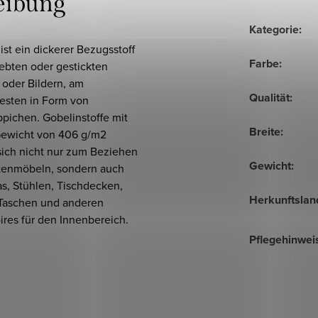
eibung
Kategorie
:
ist ein dickerer Bezugsstoff
Farbe
:
ebten oder gestickten
 oder Bildern, am
Qualität
:
esten in Form von
pichen. Gobelinstoffe mit
Breite
:
ewicht von 406 g/m2
sich nicht nur zum Beziehen
Gewicht
:
tenmöbeln, sondern auch
s, Stühlen, Tischdecken,
Herkunftslan
 Taschen und anderen
res für den Innenbereich.
Pflegehinwei