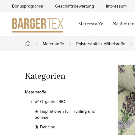
Zum
Bonusprogramm
Geschäftsbewertung
Impressum
Inhalt
springen
Meterstoffe
Neuheiten
Meterstoffe
Polsterstoffe / Möbelstoffe
Startseite
S
Kategorien
Kategorien
e
überspringen
i
Meterstoffe
t
🌿 Organic - BIO
☀️ Inspirationen für Frühling und
e
Sommer
n
🕺 Dancing