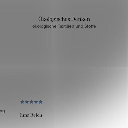
Ökologisches Denken
ökologische Textilien und Stoffe
ung
Inna Reich