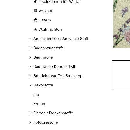
l
🍂 Inspirationen für Winter
🛒 Verkauf
e
🐣 Ostern
i
🎄 Weihnachten
s
Antibakterielle / Antivirale Stoffe
t
Badeanzugstoffe
Baumwolle
e
Baumwolle Köper / Twill
Bündchenstoffe / Strickripp
Dekostoffe
Filz
Frottee
Fleece / Deckenstoffe
Folklorestoffe