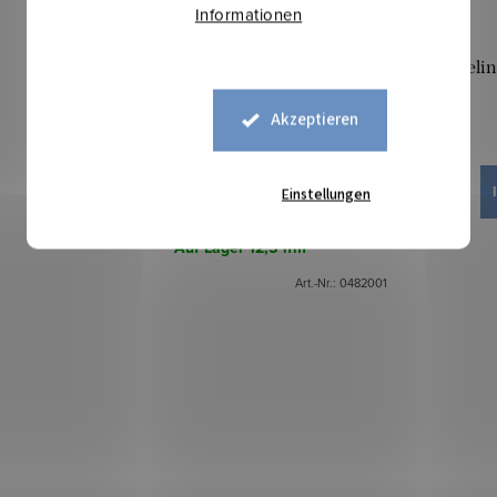
Informationen
Gobelin Karomuster - rot - Breite 280
Gobelin
cm
Akzeptieren
38,40 €
IN DEN WARENKORB
Einstellungen
Auf Lager
12,5 lfm
Art.-Nr.:
0482001