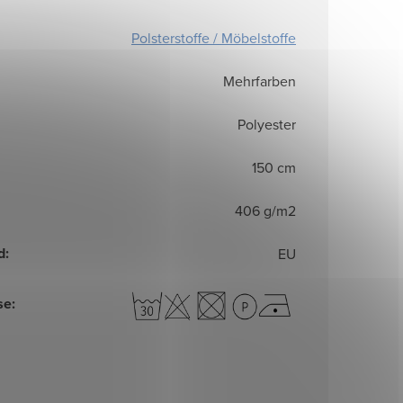
Polsterstoffe / Möbelstoffe
Mehrfarben
Polyester
150 cm
406 g/m2
d
:
EU
se
: