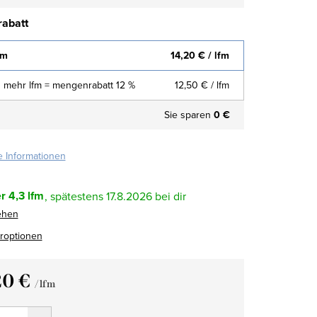
abatt
fm
14,20 €
/ lfm
 mehr lfm = mengenrabatt 12 %
12,50 €
/ lfm
Sie sparen
0 €
te Informationen
r
4,3 lfm
17.8.2026
ehen
eroptionen
20 €
/ lfm
fspreis: