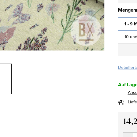
Mengenr
1 - 9 l
10 und
Detaillier
Auf Lage
Ans
Lief
14,
Verkau