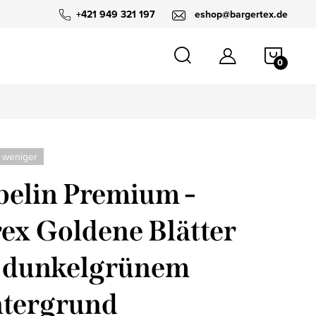
+421 949 321 197
eshop@bargertex.de
WARE
 weniger
elin Premium -
ex Goldene Blätter
 dunkelgrünem
tergrund