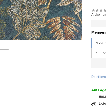
Artikelnu
Mengenr
1 - 9 l
10 und
Detaillier
Auf Lage
Ans
Lief