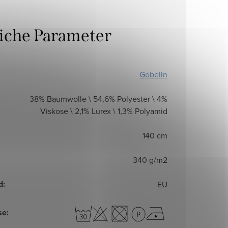
liche Parameter
Gobelin
38% Baumwolle \ 54,6% Polyester \ 4%
Viskose \ 2,1% Lurex \ 1,3% Polyamid
140 cm
340 g/m2
d
:
EU
se
: