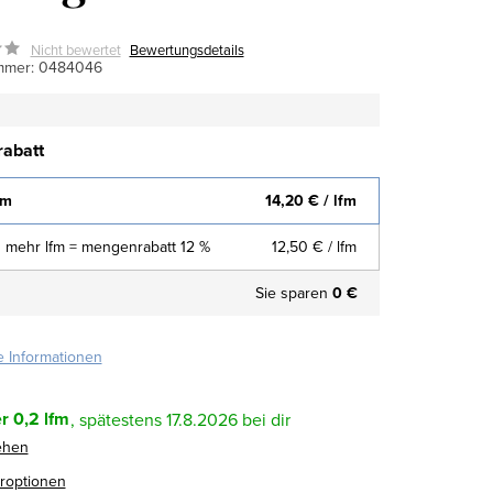
Nicht bewertet
Bewertungsdetails
mmer:
0484046
abatt
fm
14,20 €
/ lfm
 mehr lfm = mengenrabatt 12 %
12,50 €
/ lfm
Sie sparen
0 €
te Informationen
r
0,2 lfm
17.8.2026
ehen
eroptionen