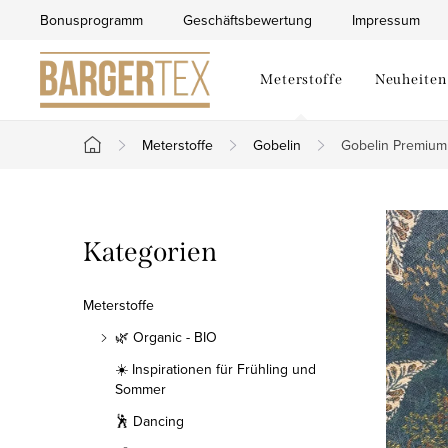
Zum
Bonusprogramm
Geschäftsbewertung
Impressum
Inhalt
springen
Meterstoffe
Neuheiten
Meterstoffe
Gobelin
Gobelin Premium 
Startseite
S
Kategorien
Kategorien
e
überspringen
i
Meterstoffe
t
🌿 Organic - BIO
☀️ Inspirationen für Frühling und
e
Sommer
n
🕺 Dancing