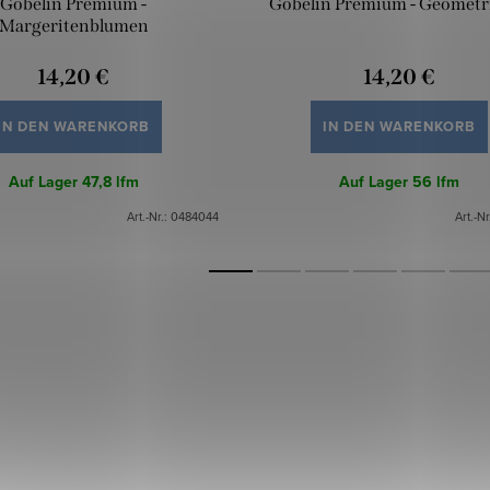
Gobelin Premium -
Gobelin Premium - Geometri
Margeritenblumen
14,20 €
14,20 €
IN DEN WARENKORB
IN DEN WARENKORB
Auf Lager
47,8 lfm
Auf Lager
56 lfm
Art.-Nr.:
0484044
Art.-Nr