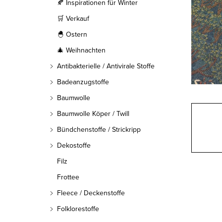
l
🍂 Inspirationen für Winter
🛒 Verkauf
e
🐣 Ostern
i
🎄 Weihnachten
s
Antibakterielle / Antivirale Stoffe
t
Badeanzugstoffe
Baumwolle
e
Baumwolle Köper / Twill
Bündchenstoffe / Strickripp
Dekostoffe
Filz
Frottee
Fleece / Deckenstoffe
Folklorestoffe