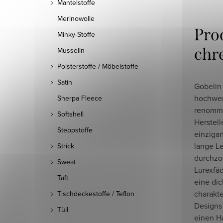
Mantelstoffe
Merinowolle
Pro
Minky-Stoffe
chr
Musselin
Polsterstoffe / Möbelstoffe
Satin
Gobelin 
hochwert
Sherpa Fleece
renommi
Softshell
Herstell
Steppstoffe
einzigar
lange Le
Strick
durchzo
Sweat
Lurexfäd
Taft
eine di
charakte
Tischdeckestoffe / Teflon
Designs 
Tüll
einen H