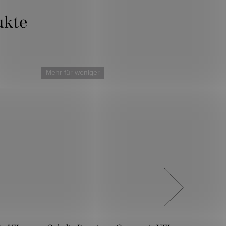
Mehr für weniger
Mehr für