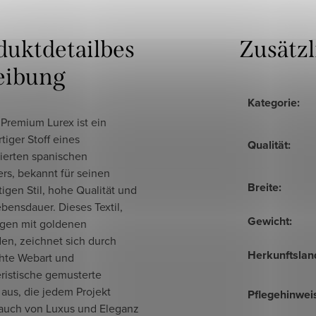
duktdetailbes
Zusätz
eibung
Kategorie
:
Premium Lurex ist ein
iger Stoff eines
Qualität
:
erten spanischen
ers, bekannt für seinen
Breite
:
tigen Stil, hohe Qualität und
bensdauer. Dieses Textil,
Gewicht
:
gen mit goldenen
en, zeichnet sich durch
Herkunftslan
chte Webart und
ristische gemusterte
aus, die jedem Projekt
Pflegehinwei
auch von Luxus und Eleganz