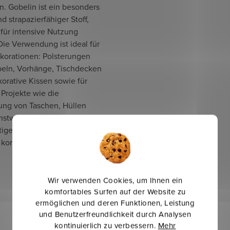
n. Gobelin ist ein besonders
nd strapazierfähiger Stoff,
 für intensive Nutzung
Die Verwendung ist ideal für
korationen: Polsterungen
eln, Vorhänge, Tischdecken
orative Kissen sowie für
 Projekte wie die
lung von Taschen, Hüllen
nstwerken, bei denen die
tige Struktur des Stoffes zur
 kommt.
Wir verwenden Cookies, um Ihnen ein
komfortables Surfen auf der Website zu
ermöglichen und deren Funktionen, Leistung
und Benutzerfreundlichkeit durch Analysen
kontinuierlich zu verbessern.
Mehr