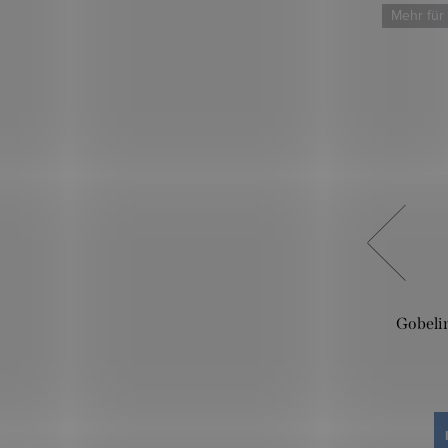
Mehr für weniger
Mehr für
del
Gobelin Premium - Gesicht
Gobeli
13,10 €
IN DEN WARENKORB