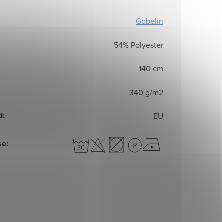
Gobelin
54% Polyester
140 cm
340 g/m2
d
:
EU
se
: