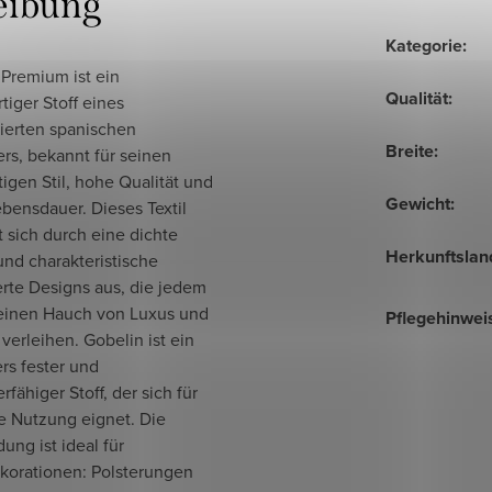
eibung
Kategorie
:
 Premium ist ein
Qualität
:
iger Stoff eines
erten spanischen
Breite
:
ers, bekannt für seinen
tigen Stil, hohe Qualität und
Gewicht
:
bensdauer. Dieses Textil
 sich durch eine dichte
Herkunftslan
nd charakteristische
rte Designs aus, die jedem
 einen Hauch von Luxus und
Pflegehinwei
verleihen. Gobelin ist ein
rs fester und
rfähiger Stoff, der sich für
e Nutzung eignet. Die
ng ist ideal für
korationen: Polsterungen