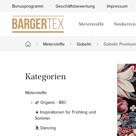
Zum
Bonusprogramm
Geschäftsbewertung
Impressum
Inhalt
springen
Meterstoffe
Neuheiten
Meterstoffe
Gobelin
Gobelin Premium
Startseite
S
Kategorien
Kategorien
e
überspringen
i
Meterstoffe
t
🌿 Organic - BIO
☀️ Inspirationen für Frühling und
e
Sommer
n
🕺 Dancing