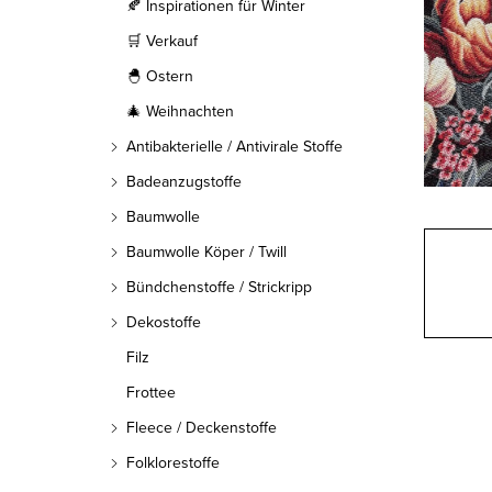
l
🍂 Inspirationen für Winter
🛒 Verkauf
e
🐣 Ostern
i
🎄 Weihnachten
s
Antibakterielle / Antivirale Stoffe
t
Badeanzugstoffe
Baumwolle
e
Baumwolle Köper / Twill
Bündchenstoffe / Strickripp
Dekostoffe
Filz
Frottee
Fleece / Deckenstoffe
Folklorestoffe