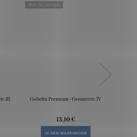
Mehr für weniger
Mehr für
c III
Gobelin Premium - Geometric IV
Gobeli
13,10 €
IN DEN WARENKORB