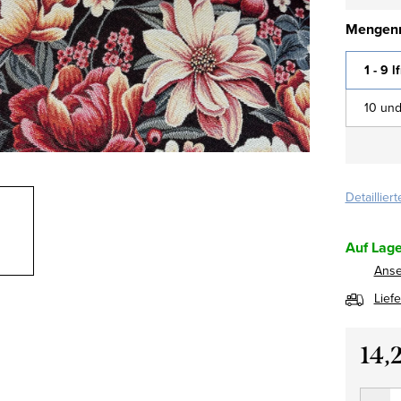
Mengenr
1 - 9 l
10 und
Detaillier
Auf Lage
Ans
Lief
14,
Verkau