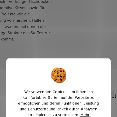
eln, Vorhänge, Tischdecken
orative Kissen sowie für
 Projekte wie die
lung von Taschen, Hüllen
nstwerken, bei denen die
tige Struktur des Stoffes zur
 kommt.
Wir verwenden Cookies, um Ihnen ein
komfortables Surfen auf der Website zu
ermöglichen und deren Funktionen, Leistung
und Benutzerfreundlichkeit durch Analysen
kontinuierlich zu verbessern.
Mehr