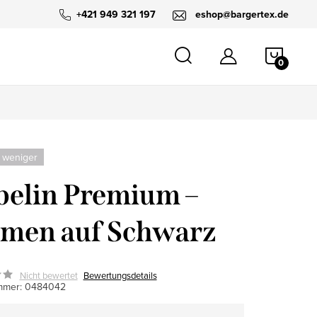
+421 949 321 197
eshop@bargertex.de
WARE
 weniger
elin Premium –
men auf Schwarz
Nicht bewertet
Bewertungsdetails
mmer:
0484042