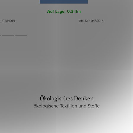
Auf Lager
0,3 lfm
.:
0484014
Art.-Nr.:
0484015
Ökologisches Denken
ökologische Textilien und Stoffe