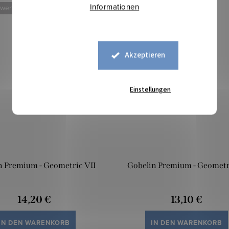
Informationen
 weniger
Mehr für weniger
Akzeptieren
Einstellungen
n Premium - Geometric VII
Gobelin Premium - Geometri
14,20 €
13,10 €
IN DEN WARENKORB
IN DEN WARENKORB