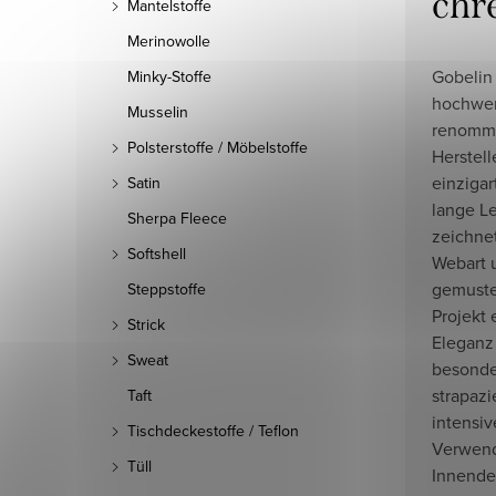
chr
Mantelstoffe
Merinowolle
Gobelin
Minky-Stoffe
hochwert
Musselin
renommi
Polsterstoffe / Möbelstoffe
Herstell
einzigar
Satin
lange Le
Sherpa Fleece
zeichnet
Softshell
Webart u
gemuste
Steppstoffe
Projekt
Strick
Eleganz 
Sweat
besonde
strapazie
Taft
intensiv
Tischdeckestoffe / Teflon
Verwendu
Tüll
Innende