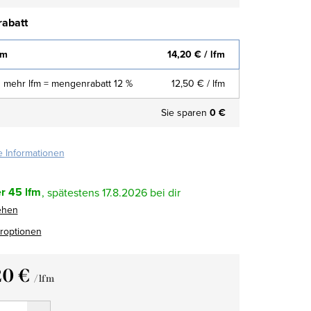
abatt
fm
14,20 €
/ lfm
 mehr lfm = mengenrabatt 12 %
12,50 €
/ lfm
Sie sparen
0 €
te Informationen
r
45 lfm
17.8.2026
ehen
eroptionen
20 €
/ lfm
fspreis: