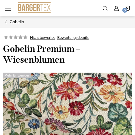
Zum
W
Inhalt
springen
Gobelin
Nicht bewertet
Bewertungsdetails
Gobelin Premium –
Wiesenblumen
Mehr für weniger