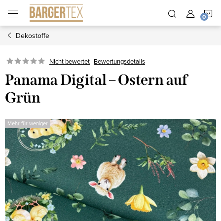
Zum
W
Inhalt
springen
Dekostoffe
Nicht bewertet
Bewertungsdetails
Panama Digital – Ostern auf
Grün
Mehr für weniger