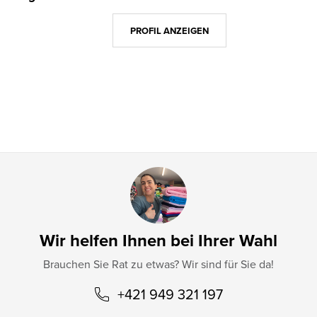
ß
z
PROFIL ANZEIGEN
e
i
l
e
Wir helfen Ihnen bei Ihrer Wahl
Brauchen Sie Rat zu etwas? Wir sind für Sie da!
+421 949 321 197