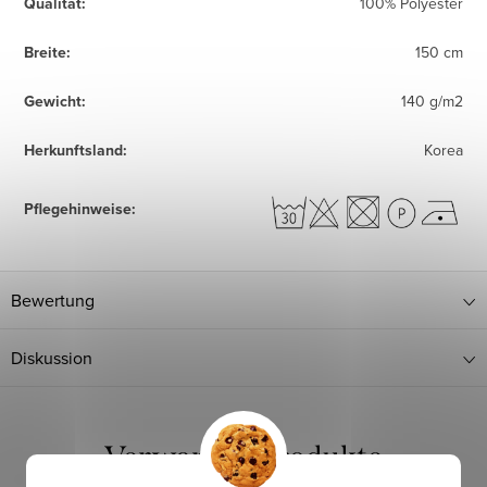
Qualität
:
100% Polyester
Breite
:
150 cm
Gewicht
:
140 g/m2
Herkunftsland
:
Korea
Pflegehinweise
:
Bewertung
Diskussion
Verwandte Produkte