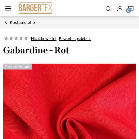
Zum
W
Inhalt
springen
Kostümstoffe
Nicht bewertet
Bewertungsdetails
Gabardine - Rot
Mehr für weniger