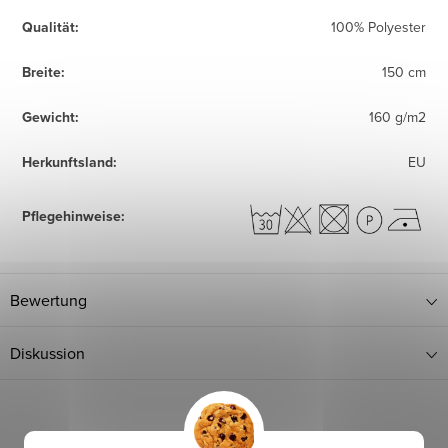
Qualität
:
100% Polyester
Breite
:
150 cm
Gewicht
:
160 g/m2
Herkunftsland
:
EU
Pflegehinweise
:
Bewertung
Diskussion
Verwandte Produkte