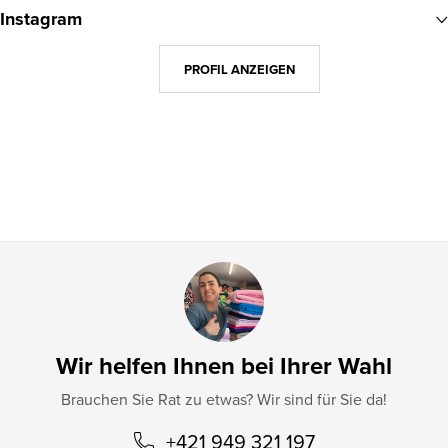
u
Instagram
ß
z
PROFIL ANZEIGEN
e
i
l
e
Wir helfen Ihnen bei Ihrer Wahl
Brauchen Sie Rat zu etwas? Wir sind für Sie da!
+421 949 321 197