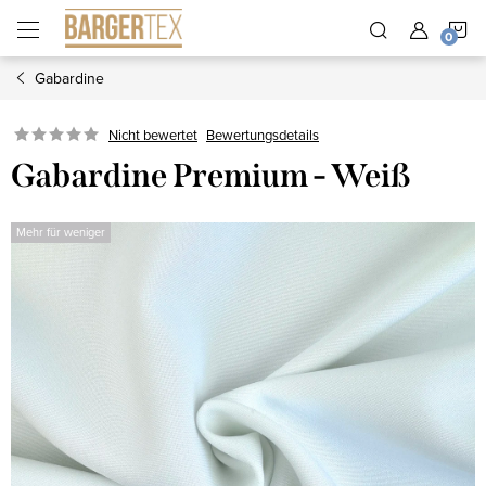
Zum
W
Inhalt
springen
Gabardine
Nicht bewertet
Bewertungsdetails
Gabardine Premium - Weiß
Mehr für weniger