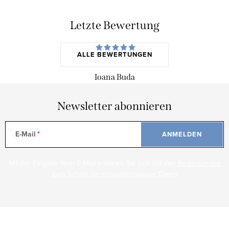
Letzte Bewertung
ALLE BEWERTUNGEN
Ioana Buda
Newsletter abonnieren
E-Mail
ANMELDEN
Mit der Eingabe Ihrer E-Mail erklären Sie sich mit den
Bedingungen
zum Schutz personenbezogener Daten
F