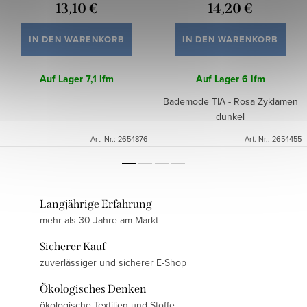
13,10 €
14,20 €
IN DEN WARENKORB
IN DEN WARENKORB
Auf Lager
7,1 lfm
Auf Lager
6 lfm
Bademode TIA - Rosa Zyklamen
dunkel
Art.-Nr.:
2654876
Art.-Nr.:
2654455
Langjährige Erfahrung
mehr als 30 Jahre am Markt
Sicherer Kauf
zuverlässiger und sicherer E-Shop
Ökologisches Denken
ökologische Textilien und Stoffe