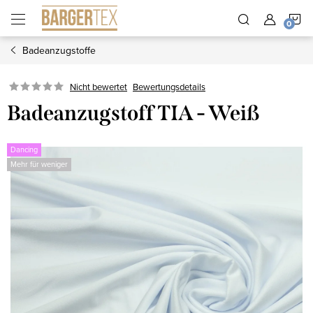
Zum
W
Inhalt
springen
Badeanzugstoffe
Nicht bewertet
Bewertungsdetails
Badeanzugstoff TIA - Weiß
Dancing
Mehr für weniger