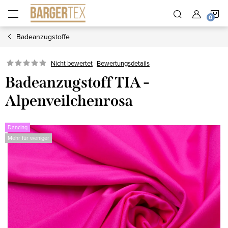
Zum
W
Inhalt
springen
Badeanzugstoffe
Nicht bewertet
Bewertungsdetails
Badeanzugstoff TIA -
Alpenveilchenrosa
Dancing
Mehr für weniger