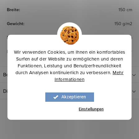
Breite
:
150 cm
Gewicht
:
150 g/m2
Dicke
:
1,5 cm
Herkunftsland
:
Europäischer Hersteller
Wir verwenden Cookies, um Ihnen ein komfortables
Surfen auf der Website zu ermöglichen und deren
Funktionen, Leistung und Benutzerfreundlichkeit
durch Analysen kontinuierlich zu verbessern.
Mehr
Bewertung
Informationen
Diskussion
Akzeptieren
Einstellungen