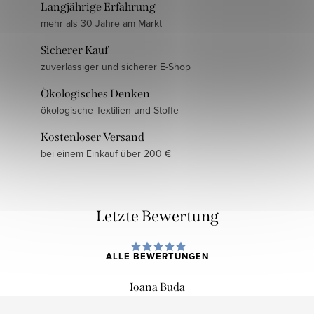
Langjährige Erfahrung
mehr als 30 Jahre am Markt
Sicherer Kauf
zuverlässiger und sicherer E-Shop
Ökologisches Denken
ökologische Textilien und Stoffe
Kostenloser Versand
bei einem Einkauf über 200 €
Letzte Bewertung
ALLE BEWERTUNGEN
Ioana Buda