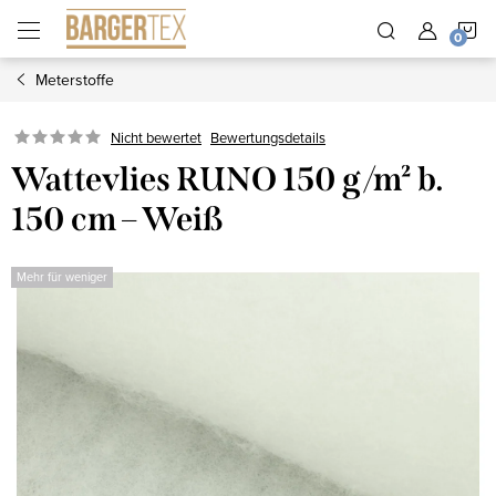
Zum
W
Inhalt
springen
Meterstoffe
Nicht bewertet
Bewertungsdetails
Wattevlies RUNO 150 g/m² b.
150 cm – Weiß
Mehr für weniger