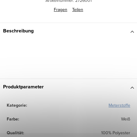
Artikelnummer:
2726001
Fragen
Teilen
Beschreibung
Produktparameter
Kategorie
:
Meterstoffe
Farbe
:
Weiß
Qualität
:
100% Polyester