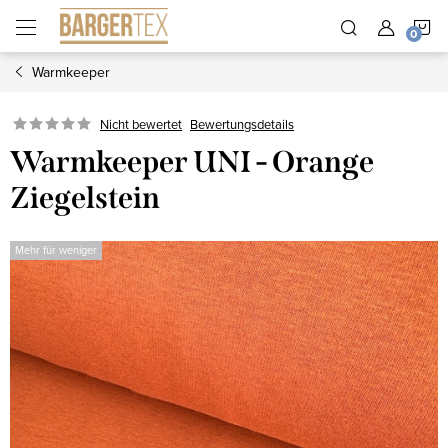
Zum
W
Inhalt
springen
Warmkeeper
Nicht bewertet
Bewertungsdetails
Warmkeeper UNI - Orange
Ziegelstein
Mehr für weniger