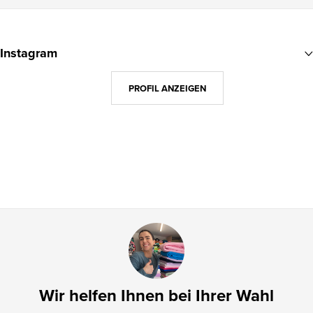
F
u
Instagram
ß
z
PROFIL ANZEIGEN
e
i
l
e
Wir helfen Ihnen bei Ihrer Wahl