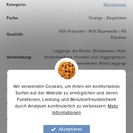
Kategorie
:
Warmkeeper
Farbe
:
Orange - Ziegelstein
56% Polyester \ 40% Baumwolle \ 4%
Qualität
:
Elasthan
Leggings, die Röcke, Strickjacken, Hüte,
Verwendung
:
Kinderkleidung, Hoodies und Jogginghosen,
Nackenwärmer, Rock-Leggings
Breite
:
160 cm
Wir verwenden Cookies, um Ihnen ein komfortables
Gewicht
:
330 g/m2
Surfen auf der Website zu ermöglichen und deren
Funktionen, Leistung und Benutzerfreundlichkeit
Herkunftsland
:
Europäischer Hersteller
durch Analysen kontinuierlich zu verbessern.
Mehr
Informationen
Pflegehinweise
:
Akzeptieren