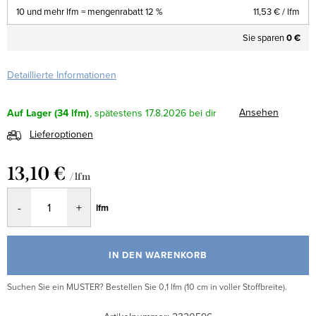
10 und mehr lfm = mengenrabatt 12 %
11,53 €
/ lfm
Sie sparen
0 €
Detaillierte Informationen
Ansehen
Auf Lager
(34 lfm)
17.8.2026
Lieferoptionen
13,10 €
/ lfm
Verkaufspreis:
lfm
IN DEN WARENKORB
Suchen Sie ein MUSTER? Bestellen Sie 0,1 lfm (10 cm in voller Stoffbreite).