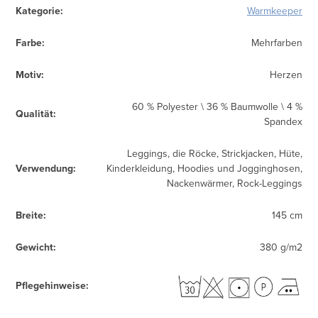
Kategorie
:
Warmkeeper
Farbe
:
Mehrfarben
Motiv
:
Herzen
60 % Polyester \ 36 % Baumwolle \ 4 %
Qualität
:
Spandex
Leggings, die Röcke, Strickjacken, Hüte,
Verwendung
:
Kinderkleidung, Hoodies und Jogginghosen,
Nackenwärmer, Rock-Leggings
Breite
:
145 cm
Gewicht
:
380 g/m2
Pflegehinweise
: