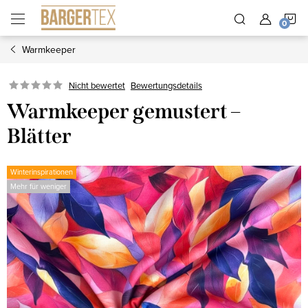
Zum
W
Inhalt
springen
Warmkeeper
Nicht bewertet
Bewertungsdetails
Warmkeeper gemustert –
Blätter
Winterinspirationen
Mehr für weniger