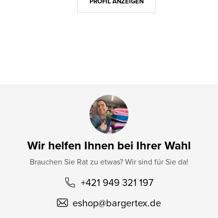
z
PROFIL ANZEIGEN
e
i
l
e
Wir helfen Ihnen bei Ihrer Wahl
Brauchen Sie Rat zu etwas? Wir sind für Sie da!
+421 949 321 197
eshop
@
bargertex.de