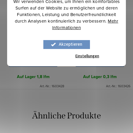
Wir verwenden Cookies, um Ihnen ein komfortables
Surfen auf der Website zu ermöglichen und deren
Funktionen, Leistung und Benutzerfreundlichkeit
durch Analysen kontinuierlich zu verbessern.
Mehr
Bündchen glatt - Lila-rosa
Bündchen glatt - Rosa-Lila
Informationen
8,80 €
8,80 €
Akzeptieren
Einstellungen
IN DEN WARENKORB
IN DEN WARENKORB
Auf Lager
1,8 lfm
Auf Lager
0,3 lfm
Art.-Nr.:
1603428
Art.-Nr.:
1603426