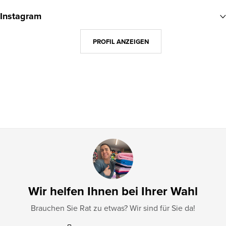
u
Instagram
ß
z
PROFIL ANZEIGEN
e
i
l
e
Wir helfen Ihnen bei Ihrer Wahl
Brauchen Sie Rat zu etwas? Wir sind für Sie da!