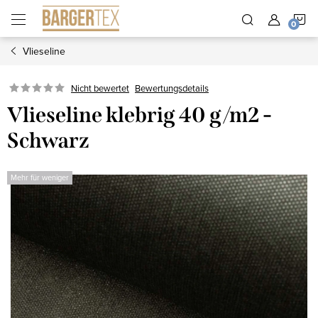
Zum
W
Inhalt
springen
Vlieseline
Nicht bewertet
Bewertungsdetails
Vlieseline klebrig 40 g/m2 -
Schwarz
Mehr für weniger