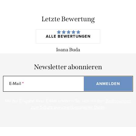
Letzte Bewertung
ALLE BEWERTUNGEN
Ioana Buda
Newsletter abonnieren
E-Mail
ANMELDEN
Mit der Eingabe Ihrer E-Mail erklären Sie sich mit den
Bedingungen
zum Schutz personenbezogener Daten
F