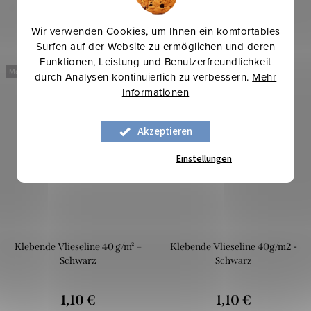
Wir verwenden Cookies, um Ihnen ein komfortables
Surfen auf der Website zu ermöglichen und deren
Funktionen, Leistung und Benutzerfreundlichkeit
Mehr für weniger
Mehr für weniger
durch Analysen kontinuierlich zu verbessern.
Mehr
Informationen
Akzeptieren
Einstellungen
Klebende Vlieseline 40 g/m² –
Klebende Vlieseline 40g/m2 -
Schwarz
Schwarz
1,10 €
1,10 €