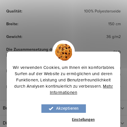
Qualität
:
100% Polyesterseide
Breite
:
150 cm
Gewicht
:
36 g/m2
Die Zusammensetzung des
PAD
Klebers
:
Wir verwenden Cookies, um Ihnen ein komfortables
121–132°C, 0,3-0,5 bar, 8–18
Fixierung
:
Surfen auf der Website zu ermöglichen und deren
Sekunden
Funktionen, Leistung und Benutzerfreundlichkeit
durch Analysen kontinuierlich zu verbessern.
Mehr
Herkunftsland
:
Europäischer Hersteller
Informationen
Bewertung
Akzeptieren
Einstellungen
Diskussion