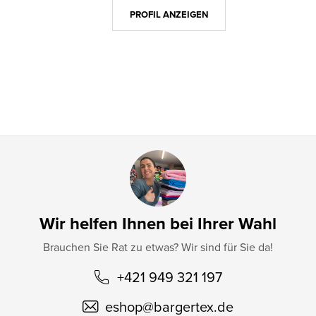
z
PROFIL ANZEIGEN
e
i
l
e
Wir helfen Ihnen bei Ihrer Wahl
Brauchen Sie Rat zu etwas? Wir sind für Sie da!
+421 949 321 197
eshop
@
bargertex.de