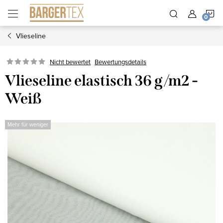
Zum
W
Inhalt
springen
Vlieseline
Nicht bewertet
Bewertungsdetails
Vlieseline elastisch 36 g/m2 -
Weiß
Mehr für weniger