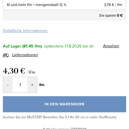
10 und mehr lfm = mengenrabatt 12 %
3,78 €
/ lfm
Sie sparen
0 €
Detaillierte Informationen
Ansehen
Auf Lager
(81,45 lfm)
17.8.2026
Lieferoptionen
4,30 €
/ lfm
Verkaufspreis:
lfm
IN DEN WARENKORB
Suchen Sie ein MUSTER? Bestellen Sie 0,1 lfm (10 cm in voller Stoffbreite).