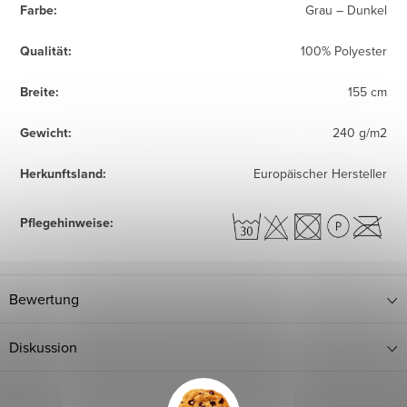
Farbe
:
Grau – Dunkel
Qualität
:
100% Polyester
Breite
:
155 cm
Gewicht
:
240 g/m2
Herkunftsland
:
Europäischer Hersteller
Pflegehinweise
:
Bewertung
Diskussion