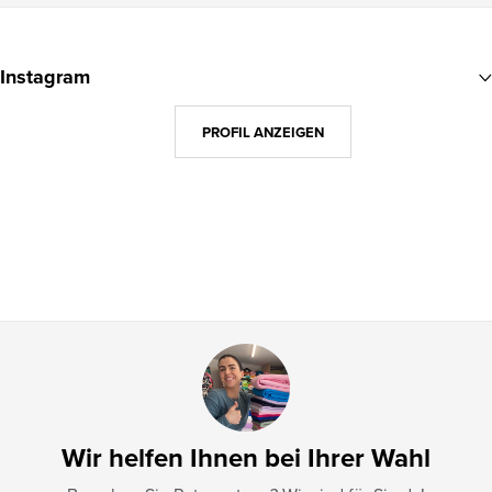
F
u
Instagram
ß
z
PROFIL ANZEIGEN
e
i
l
e
Wir helfen Ihnen bei Ihrer Wahl