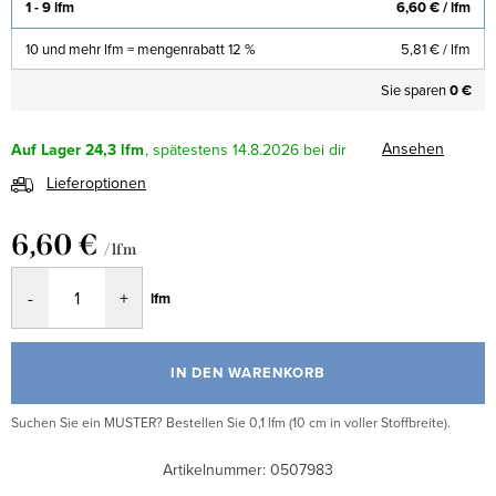
1 - 9 lfm
6,60 €
/ lfm
10 und mehr lfm = mengenrabatt 12 %
5,81 €
/ lfm
Sie sparen
0 €
Ansehen
Auf Lager
24,3 lfm
14.8.2026
Lieferoptionen
6,60 €
/ lfm
Verkaufspreis:
lfm
IN DEN WARENKORB
Suchen Sie ein MUSTER? Bestellen Sie 0,1 lfm (10 cm in voller Stoffbreite).
Artikelnummer:
0507983