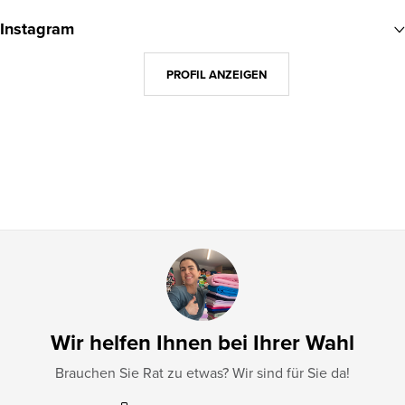
u
Instagram
ß
z
PROFIL ANZEIGEN
e
i
l
e
Wir helfen Ihnen bei Ihrer Wahl
Brauchen Sie Rat zu etwas? Wir sind für Sie da!