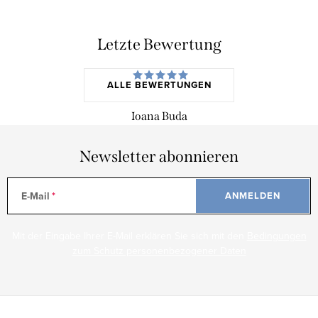
Letzte Bewertung
ALLE BEWERTUNGEN
Ioana Buda
Newsletter abonnieren
E-Mail
ANMELDEN
Mit der Eingabe Ihrer E-Mail erklären Sie sich mit den
Bedingungen
zum Schutz personenbezogener Daten
F