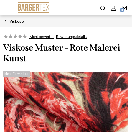
Zum
W
Inhalt
springen
Viskose
Nicht bewertet
Bewertungsdetails
Viskose Muster - Rote Malerei
Kunst
Mehr für weniger