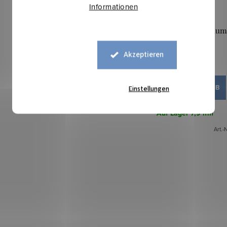
Informationen
Viskose gemustert – Blu
Akzeptieren
7,20 €
IN DEN WARENKORB
Einstellungen
Auf Lager
7,9 lfm
Art.-