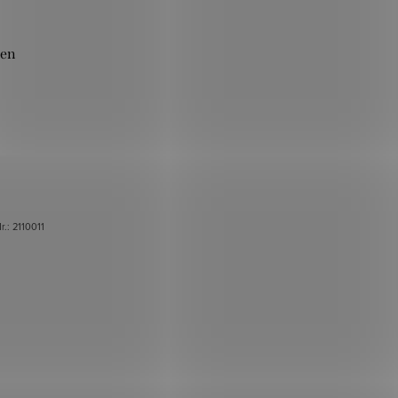
men
Nr.:
2110011