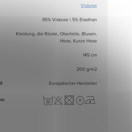
Viskose
95% Viskose \ 5% Elasthan
Kleidung, die Röcke, Oberteile, Blusen,
Hose, Kurze Hose
145 cm
200 g/m2
d
:
Europäischer Hersteller
se
: