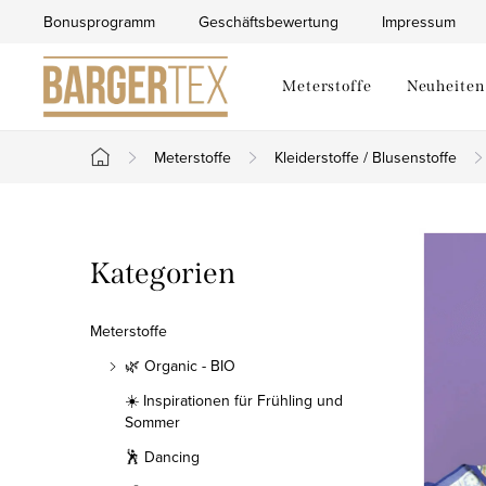
Zum
Bonusprogramm
Geschäftsbewertung
Impressum
Inhalt
springen
Meterstoffe
Neuheiten
Meterstoffe
Kleiderstoffe / Blusenstoffe
Startseite
S
Kategorien
Kategorien
e
überspringen
i
Meterstoffe
t
🌿 Organic - BIO
☀️ Inspirationen für Frühling und
e
Sommer
n
🕺 Dancing