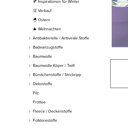
l
🍂 Inspirationen für Winter
🛒 Verkauf
e
🐣 Ostern
i
🎄 Weihnachten
s
Antibakterielle / Antivirale Stoffe
t
Badeanzugstoffe
Baumwolle
e
Baumwolle Köper / Twill
Bündchenstoffe / Strickripp
Dekostoffe
Filz
Frottee
Fleece / Deckenstoffe
Folklorestoffe