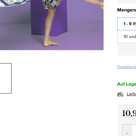
Mengenr
1 - 9 l
10 und
Detaillier
Auf Lage
Lief
10,
Verkau