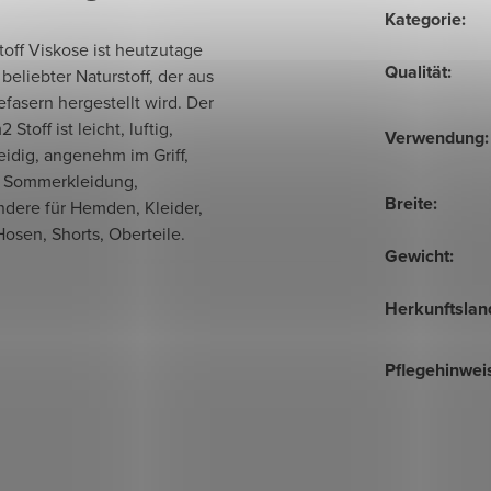
Kategorie
:
toff Viskose ist heutzutage
Qualität
:
 beliebter Naturstoff, der aus
efasern hergestellt wird. Der
Stoff ist leicht, luftig,
Verwendung
:
idig, angenehm im Griff,
ür Sommerkleidung,
Breite
:
ndere für Hemden, Kleider,
osen, Shorts, Oberteile.
Gewicht
:
Herkunftslan
Pflegehinwei