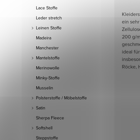
Lace Stoffe
Kleiders
Leder stretch
ein sehr
Leinen Stoffe
Zellulos
200 g/m2 
Madeira
geschme
Manchester
ideal f
Mantelstoffe
insbeso
Röcke, H
Merinowolle
Minky-Stoffe
Musselin
Polsterstoffe / Möbelstoffe
Satin
Sherpa Fleece
Softshell
Steppstoffe