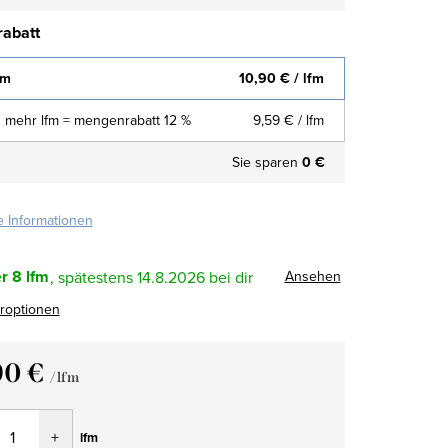
abatt
fm
10,90 €
/ lfm
 mehr lfm = mengenrabatt 12 %
9,59 €
/ lfm
Sie sparen
0 €
te Informationen
r
8 lfm
Ansehen
14.8.2026
eroptionen
90 €
/ lfm
fspreis:
lfm