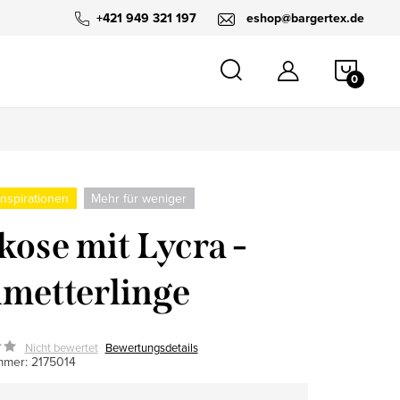
+421 949 321 197
eshop@bargertex.de
WARE
nspirationen
Mehr für weniger
kose mit Lycra -
metterlinge
Nicht bewertet
Bewertungsdetails
mmer:
2175014