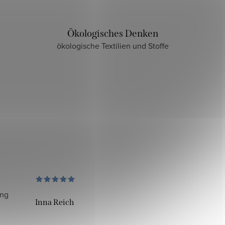
Ökologisches Denken
ökologische Textilien und Stoffe
ung
Inna Reich