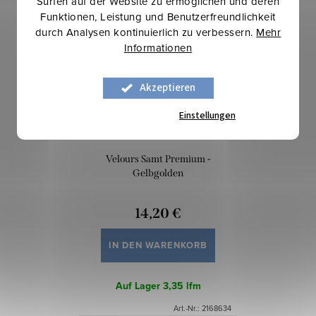
Surfen auf der Website zu ermöglichen und deren
Funktionen, Leistung und Benutzerfreundlichkeit
durch Analysen kontinuierlich zu verbessern.
Mehr
Informationen
Akzeptieren
Einstellungen
Velours Samt Premium -
Gelbgolden
14,20 €
IN DEN WARENKORB
Auf Lager
3,35 lfm
Art.-Nr.:
2168634