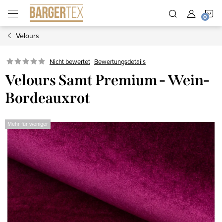
Zum
W
Inhalt
springen
Velours
Nicht bewertet
Bewertungsdetails
Velours Samt Premium - Wein-
Bordeauxrot
Mehr für weniger