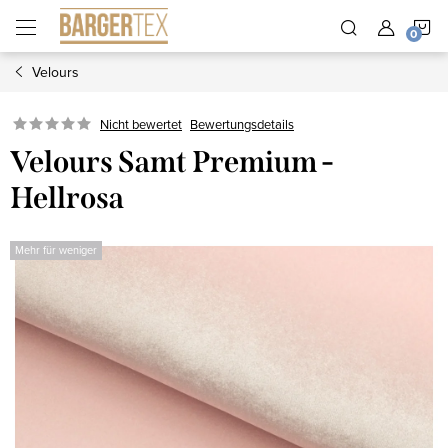
Zum
W
Inhalt
springen
Velours
Nicht bewertet
Bewertungsdetails
Velours Samt Premium -
Hellrosa
Mehr für weniger