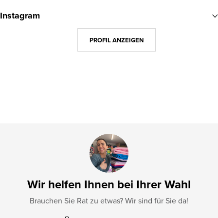
u
Instagram
ß
z
PROFIL ANZEIGEN
e
i
l
e
Wir helfen Ihnen bei Ihrer Wahl
Brauchen Sie Rat zu etwas? Wir sind für Sie da!