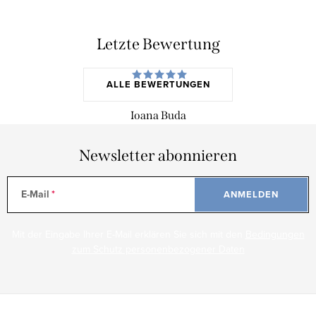
Letzte Bewertung
ALLE BEWERTUNGEN
Ioana Buda
Newsletter abonnieren
E-Mail
ANMELDEN
Mit der Eingabe Ihrer E-Mail erklären Sie sich mit den
Bedingungen
zum Schutz personenbezogener Daten
F