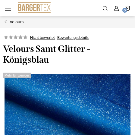
Zum
W
Inhalt
springen
Velours
Nicht bewertet
Bewertungsdetails
Velours Samt Glitter -
Königsblau
Mehr für weniger