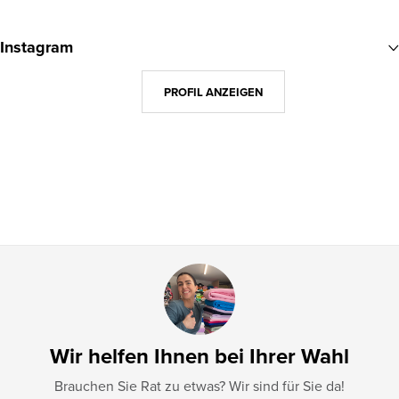
F
u
Instagram
ß
z
PROFIL ANZEIGEN
e
i
l
e
Wir helfen Ihnen bei Ihrer Wahl
Brauchen Sie Rat zu etwas? Wir sind für Sie da!