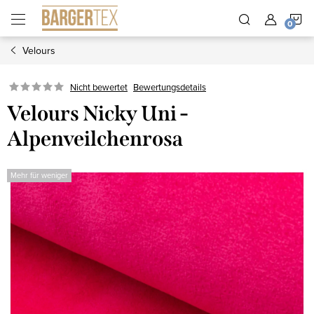
Zum
W
Inhalt
springen
Velours
Nicht bewertet
Bewertungsdetails
Velours Nicky Uni -
Alpenveilchenrosa
Mehr für weniger