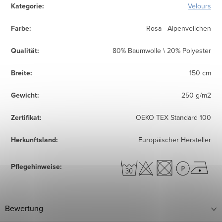
Kategorie
:
Velours
Farbe
:
Rosa - Alpenveilchen
Qualität
:
80% Baumwolle \ 20% Polyester
Breite
:
150 cm
Gewicht
:
250 g/m2
Zertifikat
:
OEKO TEX Standard 100
Herkunftsland
:
Europäischer Hersteller
Pflegehinweise
:
Bewertung