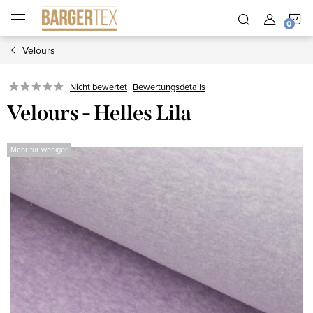
Zum
W
Inhalt
springen
Velours
Nicht bewertet
Bewertungsdetails
Velours - Helles Lila
Mehr für weniger