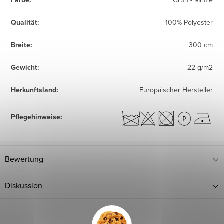
Farbe
:
Grün - Minze
Qualität
:
100% Polyester
Breite
:
300 cm
Gewicht
:
22 g/m2
Herkunftsland
:
Europäischer Hersteller
Pflegehinweise
:
Bewertung
Diskussion