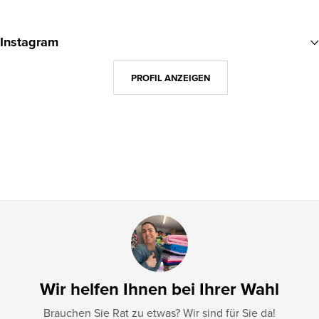
F
u
Instagram
ß
z
PROFIL ANZEIGEN
e
i
l
e
Wir helfen Ihnen bei Ihrer Wahl
Brauchen Sie Rat zu etwas? Wir sind für Sie da!