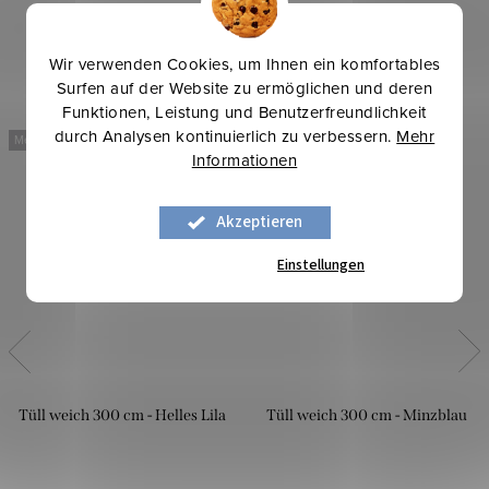
Wir verwenden Cookies, um Ihnen ein komfortables
Surfen auf der Website zu ermöglichen und deren
Funktionen, Leistung und Benutzerfreundlichkeit
durch Analysen kontinuierlich zu verbessern.
Mehr
Mehr für weniger
Mehr für weniger
Informationen
Akzeptieren
Einstellungen
Tüll weich 300 cm - Helles Lila
Tüll weich 300 cm - Minzblau