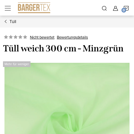
Zum
W
Inhalt
springen
Tüll
Nicht bewertet
Bewertungsdetails
Tüll weich 300 cm - Minzgrün
Mehr für weniger