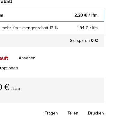
abatt
fm
2,20 €
/ lfm
 mehr lfm = mengenrabatt 12 %
1,94 €
/ lfm
Sie sparen
0 €
auft
Ansehen
eroptionen
0 €
/ lfm
fspreis:
Fragen
Teilen
Drucken