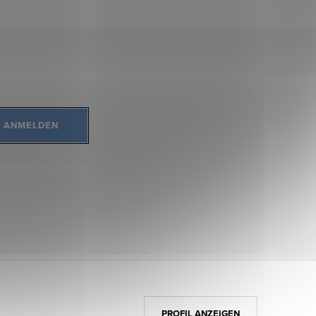
ANMELDEN
ersonenbezogener
PROFIL ANZEIGEN