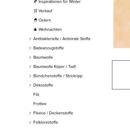
l
🍂 Inspirationen für Winter
🛒 Verkauf
e
🐣 Ostern
i
🎄 Weihnachten
s
Antibakterielle / Antivirale Stoffe
t
Badeanzugstoffe
Baumwolle
e
Baumwolle Köper / Twill
Bündchenstoffe / Strickripp
Dekostoffe
Filz
Frottee
Fleece / Deckenstoffe
Folklorestoffe