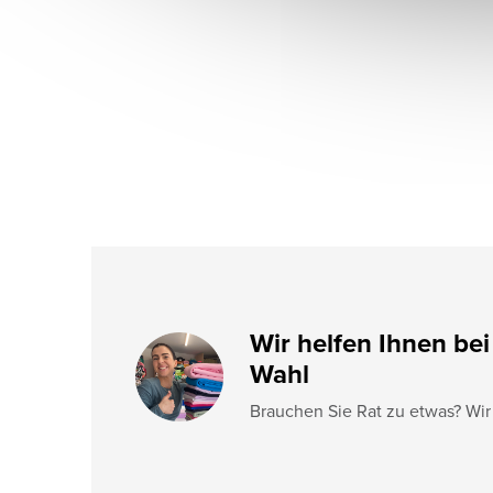
ß
z
e
i
l
e
Wir helfen Ihnen bei
Wahl
Brauchen Sie Rat zu etwas? Wir 