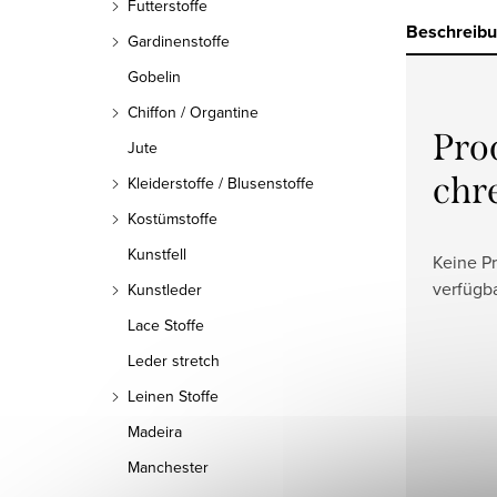
Futterstoffe
Beschreib
Gardinenstoffe
Gobelin
Chiffon / Organtine
Pro
Jute
chr
Kleiderstoffe / Blusenstoffe
Kostümstoffe
Kunstfell
Keine P
verfügb
Kunstleder
Lace Stoffe
Leder stretch
Leinen Stoffe
Madeira
Manchester