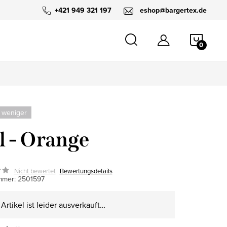
+421 949 321 197
eshop@bargertex.de
WARE
 weniger
l - Orange
Nicht bewertet
Bewertungsdetails
mmer:
2501597
Artikel ist leider ausverkauft…