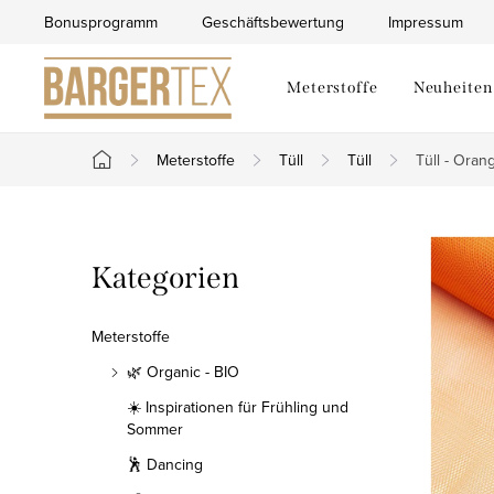
Zum
Bonusprogramm
Geschäftsbewertung
Impressum
Inhalt
springen
Meterstoffe
Neuheiten
Meterstoffe
Tüll
Tüll
Tüll - Oran
Startseite
S
Kategorien
Kategorien
e
überspringen
i
Meterstoffe
t
🌿 Organic - BIO
☀️ Inspirationen für Frühling und
e
Sommer
n
🕺 Dancing