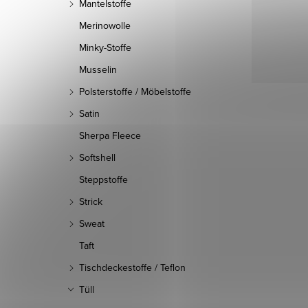
Mantelstoffe
Merinowolle
Minky-Stoffe
Musselin
Polsterstoffe / Möbelstoffe
Satin
Sherpa Fleece
Softshell
Steppstoffe
Strick
Sweat
Taft
Tischdeckestoffe / Teflon
Tüll