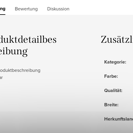
ung
Bewertung
Diskussion
duktdetailbes
Zusätz
eibung
Kategorie
:
roduktbeschreibung
Farbe
:
ar
Qualität
:
Breite
:
Herkunftslan