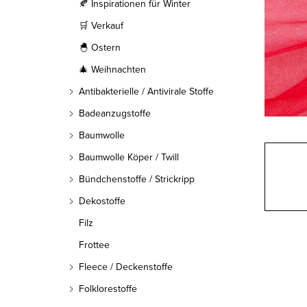
l
🍂 Inspirationen für Winter
🛒 Verkauf
e
🐣 Ostern
i
🎄 Weihnachten
s
Antibakterielle / Antivirale Stoffe
t
Badeanzugstoffe
Baumwolle
e
Baumwolle Köper / Twill
Bündchenstoffe / Strickripp
Dekostoffe
Filz
Frottee
Fleece / Deckenstoffe
Folklorestoffe