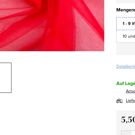
Mengenr
1 - 9 l
10 und
Detaillier
Auf Lage
Ans
Lief
5,5
Verkau