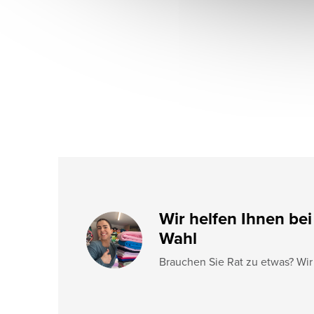
ß
z
e
i
l
e
Wir helfen Ihnen bei
Wahl
Brauchen Sie Rat zu etwas? Wir 