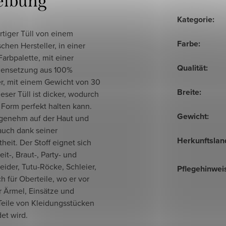
eibung
Kategorie
:
tiger Tüll von einem
Farbe
:
chen Hersteller, in einer
Farbpalette, mit einer
Qualität
:
ensetzung aus 100%
er, mit einem Gewicht von 30
Breite
:
eser Tüll ist dicker, wodurch
 Form perfekt halten kann.
Gewicht
:
angenehm auf der Haut und
auch dank seiner
Herkunftslan
heit. Der Stoff eignet sich
eit-, Braut-, Party- und
eider, Tutu-Röcke, Schleier,
Pflegehinwei
h für Oberteile, wo er vor
r Ärmel, Einsätze und
Teile von Kleidungsstücken
et wird.