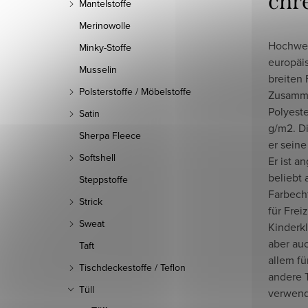
chr
Mantelstoffe
Merinowolle
Hochwer
Minky-Stoffe
europäis
Musselin
breiten 
Polsterstoffe / Möbelstoffe
Zusamm
Polyest
Satin
g/m2. Di
Sherpa Fleece
er seine
Softshell
Er ist 
beliebt 
Steppstoffe
Farbecht
Strick
für Freiz
Sweat
Kinderkl
aber auc
Taft
allem fü
Tischdeckestoffe / Teflon
andere 
Tüll
verwend