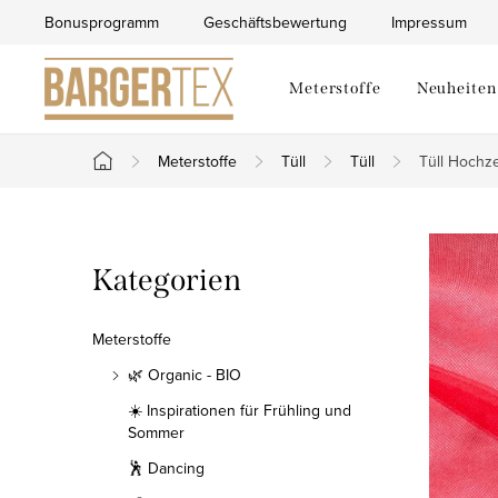
Zum
Bonusprogramm
Geschäftsbewertung
Impressum
Inhalt
springen
Meterstoffe
Neuheiten
Meterstoffe
Tüll
Tüll
Tüll Hochze
Startseite
S
Kategorien
Kategorien
e
überspringen
i
Meterstoffe
t
🌿 Organic - BIO
☀️ Inspirationen für Frühling und
e
Sommer
n
🕺 Dancing