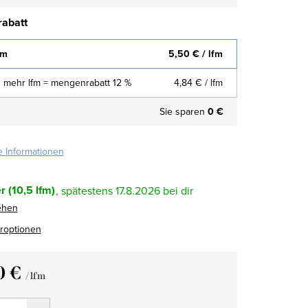
abatt
fm
5,50 €
/ lfm
 mehr lfm = mengenrabatt 12 %
4,84 €
/ lfm
Sie sparen
0 €
te Informationen
r
(10,5 lfm)
17.8.2026
ehen
eroptionen
0 €
/ lfm
fspreis: