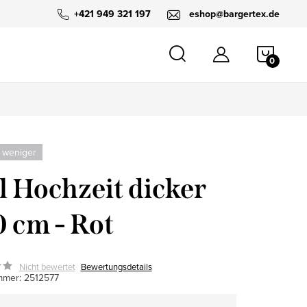
+421 949 321 197
eshop@bargertex.de
WARE
 weniger
l Hochzeit dicker
 cm - Rot
Nicht bewertet
Bewertungsdetails
mmer:
2512577