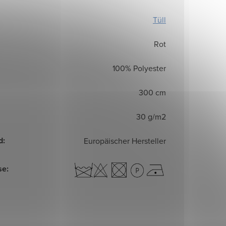
Tüll
Rot
100% Polyester
300 cm
30 g/m2
d
:
Europäischer Hersteller
se
: