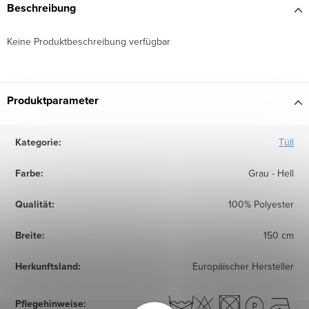
Beschreibung
Keine Produktbeschreibung verfügbar
Produktparameter
Kategorie
:
Tüll
Farbe
:
Grau - Hell
Qualität
:
100% Polyester
Breite
:
150 cm
Herkunftsland
:
Europäischer Hersteller
Pflegehinweise
: