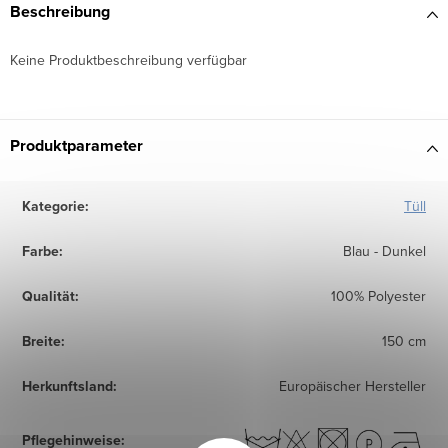
Beschreibung
Keine Produktbeschreibung verfügbar
Produktparameter
Kategorie
:
Tüll
Farbe
:
Blau - Dunkel
Qualität
:
100% Polyester
Breite
:
150 cm
Herkunftsland
:
Europäischer Hersteller
Pflegehinweise
: