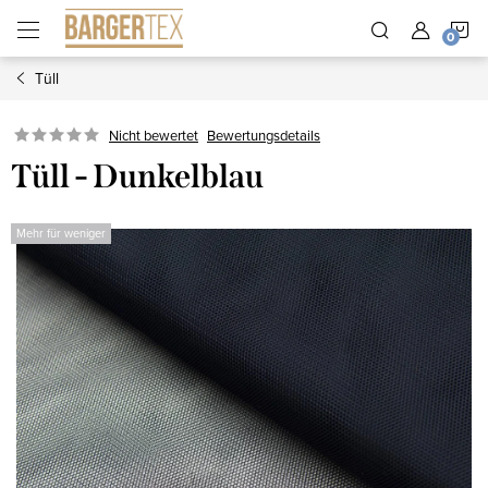
Zum
W
Inhalt
springen
Tüll
Nicht bewertet
Bewertungsdetails
Tüll - Dunkelblau
Mehr für weniger