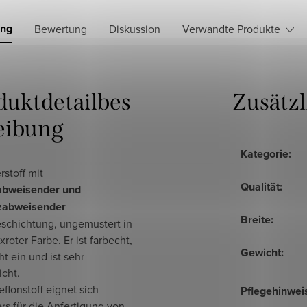
ung
Bewertung
Diskussion
Verwandte Produkte
duktdetailbes
Zusätz
eibung
Kategorie
:
rstoff mit
Qualität
:
abweisender und
zabweisender
Breite
:
eschichtung, ungemustert in
roter Farbe. Er ist farbecht,
Gewicht
:
cht ein und ist sehr
icht.
eflonstoff eignet sich
Pflegehinwei
rs für die Anfertigung von