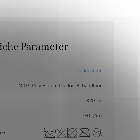
liche Parameter
Teflonstoffe
100% Polyester mit Teflon-Behandlung
320 cm
180 g/m2
se
: