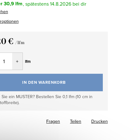
r
30,9 lfm
14.8.2026
ehen
eroptionen
20 €
/ lfm
fspreis:
lfm
IN DEN WARENKORB
Sie ein MUSTER? Bestellen Sie 0,1 lfm (10 cm in
toffbreite).
Fragen
Teilen
Drucken