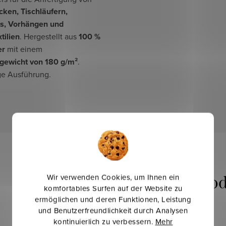
cken, Tischläufern,
ts, Vorhängen und
tilien
. Hergestellt aus
100 %
er
mit einem
gewicht von 180 g/m²
.
ge Ausführung.
Wir verwenden Cookies, um Ihnen ein
Verwandte Pro
komfortables Surfen auf der Website zu
ermöglichen und deren Funktionen, Leistung
und Benutzerfreundlichkeit durch Analysen
kontinuierlich zu verbessern.
Mehr