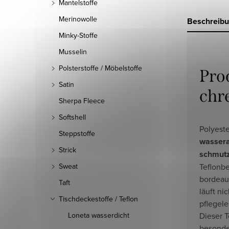
Mantelstoffe
Merinowolle
Beschreib
Minky-Stoffe
Musselin
Polsterstoffe / Möbelstoffe
Pro
Satin
chr
Sherpa Fleece
Softshell
Polyeste
Steppstoffe
wasser
Strick
schmut
Teflonb
Sweat
bordeaux
Taft
läuft ni
Tischdeckestoffe / Teflon
pflegele
Dieser T
Loneta wasserdicht
besonde