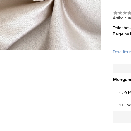
Artikelnu
Teflonbes
Beige hel
Detaillier
Mengenr
1 - 9 l
10 und