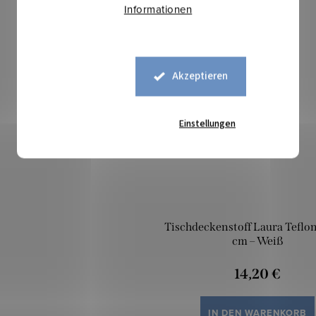
Informationen
Mehr für weniger
Akzeptieren
Einstellungen
Tischdeckenstoff Laura Teflon
cm – Weiß
14,20 €
IN DEN WARENKORB