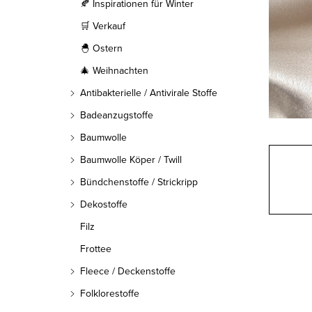
l
🍂 Inspirationen für Winter
🛒 Verkauf
e
🐣 Ostern
i
🎄 Weihnachten
s
Antibakterielle / Antivirale Stoffe
t
Badeanzugstoffe
Baumwolle
e
Baumwolle Köper / Twill
Bündchenstoffe / Strickripp
Dekostoffe
Filz
Frottee
Fleece / Deckenstoffe
Folklorestoffe