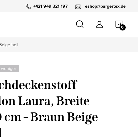
+421 949 321 197
eshop@bargertex.de
WARE
Beige hell
 weniger
chdeckenstoff
lon Laura, Breite
 cm - Braun Beige
l