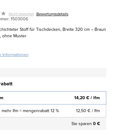
Nicht bewertet
Bewertungsdetails
mmer:
1503006
chichteter Stoff für Tischdecken, Breite 320 cm – Braun
l, ohne Muster
te Informationen
abatt
fm
14,20 €
/ lfm
 mehr lfm = mengenrabatt 12 %
12,50 €
/ lfm
Sie sparen
0 €