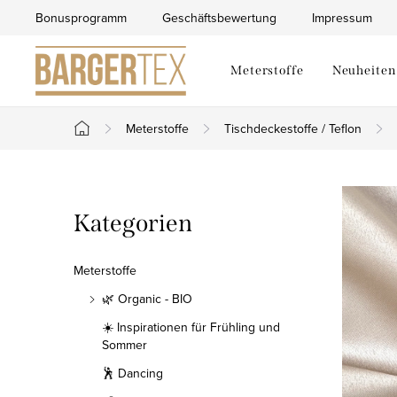
Zum
Bonusprogramm
Geschäftsbewertung
Impressum
Inhalt
springen
Meterstoffe
Neuheiten
Meterstoffe
Tischdeckestoffe / Teflon
Startseite
S
Kategorien
Kategorien
e
überspringen
i
Meterstoffe
t
🌿 Organic - BIO
☀️ Inspirationen für Frühling und
e
Sommer
n
🕺 Dancing