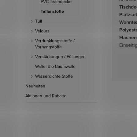
PVC-Tischdecke
Tischde
Teflonstoffe
Platzse
Tüll
Wohntex
Polyest
Velours
Flächen
Verdunklungsstoffe /
Einseiti
Vorhangstoffe
Verstärkungen / Füllungen
Waffel Bio-Baumwolle
Wasserdichte Stoffe
Neuheiten
Aktionen und Rabatte