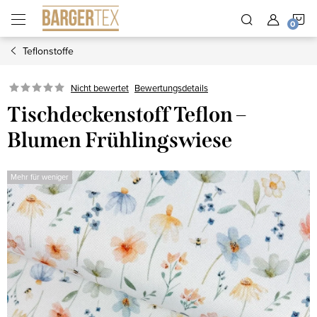
Zum
W
Inhalt
springen
Teflonstoffe
Nicht bewertet
Bewertungsdetails
Tischdeckenstoff Teflon –
Blumen Frühlingswiese
Mehr für weniger