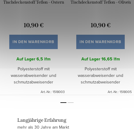
Tischdeckenstoff Teflon – Ostern
Tischdeckenstoff Teflon – Oliven
10,90 €
10,90 €
IN DEN WARENKORB
IN DEN WARENKORB
Auf Lager
6,5 lfm
Auf Lager
16,65 lfm
Polyesterstoff mit
Polyesterstoff mit
wasserabweisender und
wasserabweisender und
schmutzabweisender
schmutzabweisender
Teflonbeschichtung
Teflonbeschichtung
Art.-Nr.:
1518003
Art.-Nr.:
1518005
Langjährige Erfahrung
mehr als 30 Jahre am Markt