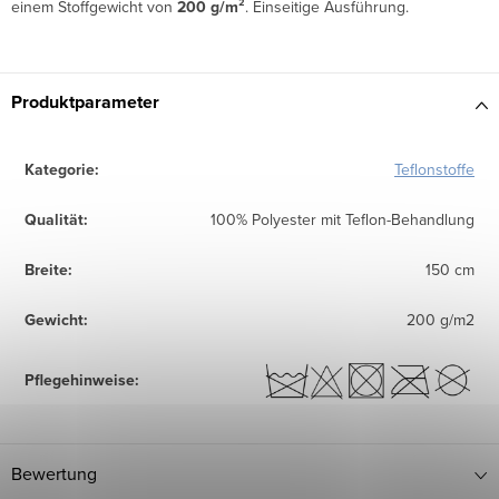
einem Stoffgewicht von
200 g/m²
. Einseitige Ausführung.
Produktparameter
Kategorie
:
Teflonstoffe
Qualität
:
100% Polyester mit Teflon-Behandlung
Breite
:
150 cm
Gewicht
:
200 g/m2
Pflegehinweise
:
Bewertung