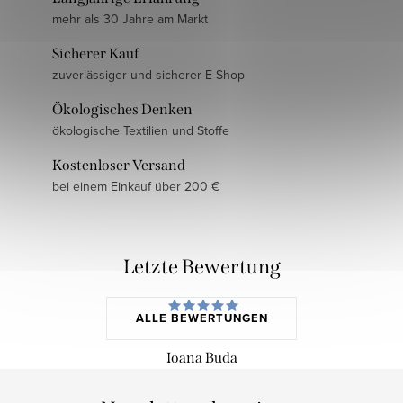
mehr als 30 Jahre am Markt
Sicherer Kauf
zuverlässiger und sicherer E-Shop
Ökologisches Denken
ökologische Textilien und Stoffe
Kostenloser Versand
bei einem Einkauf über 200 €
Letzte Bewertung
ALLE BEWERTUNGEN
Ioana Buda