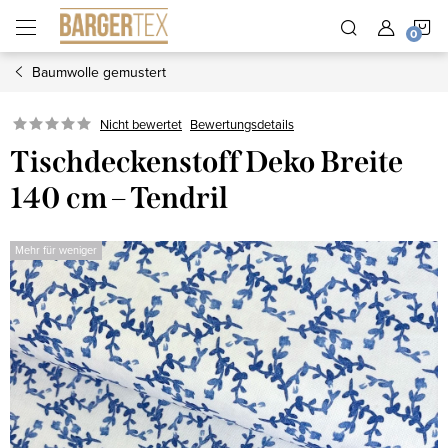
Zum
W
Inhalt
springen
Baumwolle gemustert
Nicht bewertet
Bewertungsdetails
Tischdeckenstoff Deko Breite
140 cm – Tendril
Mehr für weniger