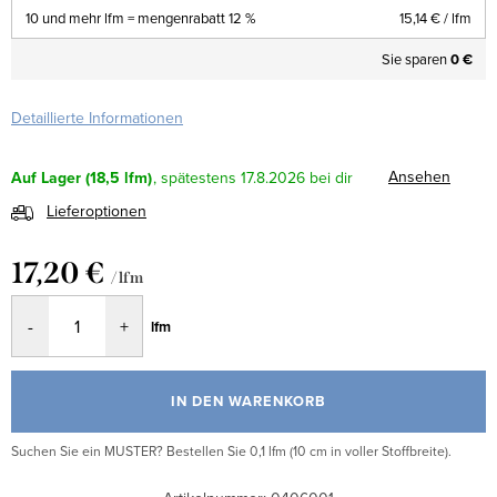
10 und mehr lfm = mengenrabatt 12 %
15,14 €
/ lfm
Sie sparen
0 €
Detaillierte Informationen
Ansehen
Auf Lager
(18,5 lfm)
17.8.2026
Lieferoptionen
17,20 €
/ lfm
Verkaufspreis:
lfm
IN DEN WARENKORB
Suchen Sie ein MUSTER? Bestellen Sie 0,1 lfm (10 cm in voller Stoffbreite).