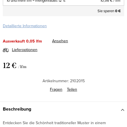
10 und mehr lfm = mengenrabatt 12 %
10,56 €
/ lfm
Sie sparen
0 €
Detaillierte Informationen
Ansehen
Ausverkauft
0,05 lfm
Lieferoptionen
12 €
/ lfm
Verkaufspreis:
Artikelnummer:
2102015
Fragen
Teilen
Beschreibung
Entdecken Sie die Schönheit traditioneller Muster in einem