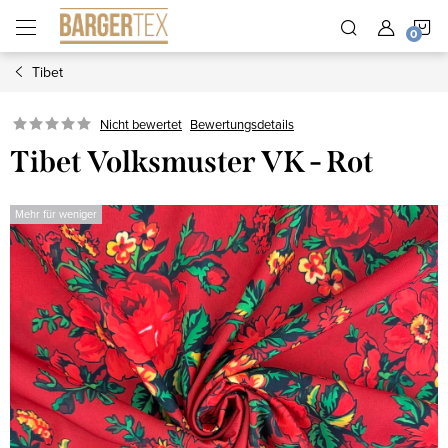
Zum
W
Inhalt
springen
Tibet
Nicht bewertet
Bewertungsdetails
Tibet Volksmuster VK - Rot
Mehr für weniger