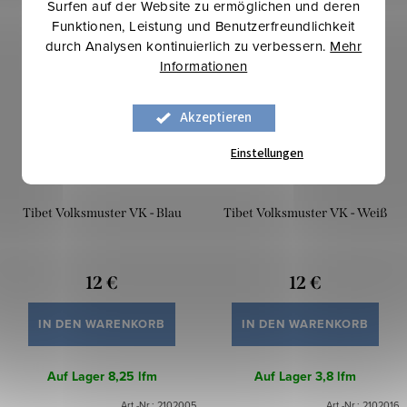
Surfen auf der Website zu ermöglichen und deren
Funktionen, Leistung und Benutzerfreundlichkeit
durch Analysen kontinuierlich zu verbessern.
Mehr
Informationen
Akzeptieren
Einstellungen
Tibet Volksmuster VK - Blau
Tibet Volksmuster VK - Weiß
12 €
12 €
IN DEN WARENKORB
IN DEN WARENKORB
Auf Lager
8,25 lfm
Auf Lager
3,8 lfm
Art.-Nr.:
2102005
Art.-Nr.:
2102016