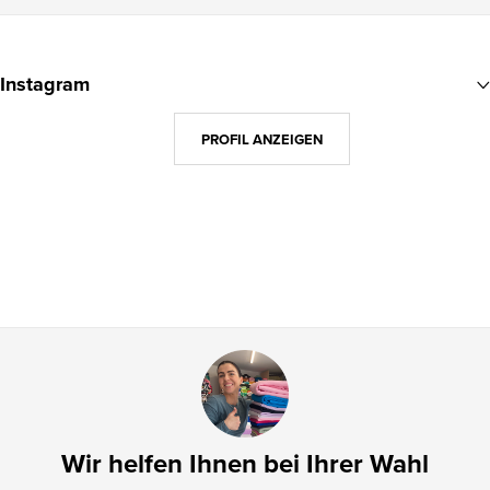
F
u
Instagram
ß
z
PROFIL ANZEIGEN
e
i
l
e
Wir helfen Ihnen bei Ihrer Wahl