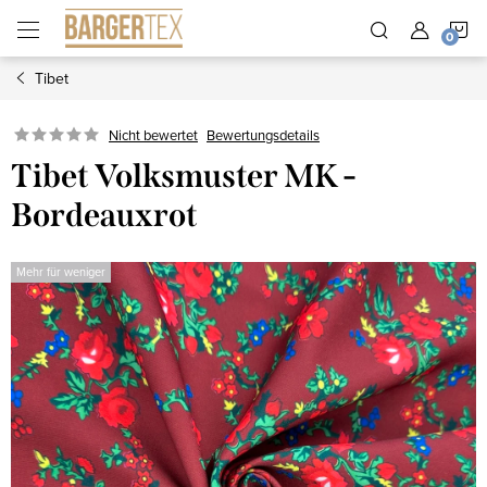
Zum
W
Inhalt
springen
Tibet
Nicht bewertet
Bewertungsdetails
Tibet Volksmuster MK -
Bordeauxrot
Mehr für weniger