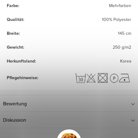
Farbe
:
Mehrfarben
Qualität
:
100% Polyester
Breite
:
145 cm
Gewicht
:
250 g/m2
Herkunftsland
:
Korea
Pflegehinweise
:
Bewertung
Diskussion