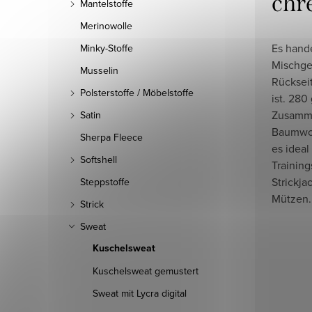
chr
Mantelstoffe
Merinowolle
Es hande
Minky-Stoffe
Mischge
Musselin
Rücksei
Polsterstoffe / Möbelstoffe
ist. 280
Zusamm
Satin
Baumwol
Sherpa Fleece
es ideal
Softshell
Training
Strickja
Steppstoffe
Mützen.
Strick
Sweat
Kuschelsweat
Kuschelsweat gemustert
Sweat mit Lycra digital