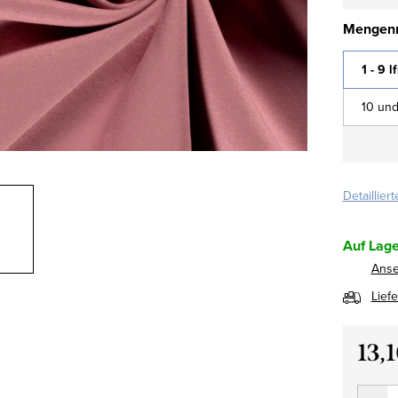
Mengenr
1 - 9 l
10 und
Detaillier
Auf Lage
Ans
Lief
13,
Verkau