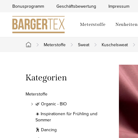
Zum
Bonusprogramm
Geschäftsbewertung
Impressum
Inhalt
springen
Meterstoffe
Neuheiten
Meterstoffe
Sweat
Kuschelsweat
Startseite
S
Kategorien
Kategorien
e
überspringen
i
Meterstoffe
t
🌿 Organic - BIO
☀️ Inspirationen für Frühling und
e
Sommer
n
🕺 Dancing