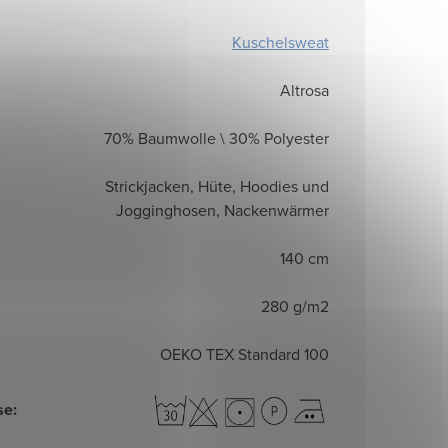
Kuschelsweat
Altrosa
70% Baumwolle \ 30% Polyester
Strickjacken, Hüte, Hoodies und
Jogginghosen, Nackenwärmer
140 cm
280 g/m2
OEKO TEX Standard 100
se
: