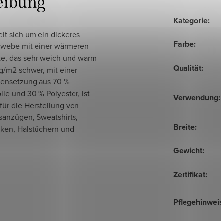
eibung
Kategorie
:
lt sich um ein dickeres
Farbe
:
webe mit einer wärmeren
te, das sehr weich und warm
Qualität
:
 g/m2 schwer, mit einer
ensetzung aus 70 %
le und 30 % Polyester, ist
Verwendung
:
 für die Herstellung von
sanzügen, Sweatshirts,
Breite
:
cken, Halstüchern und
Gewicht
:
Zertifikat
:
Pflegehinwei