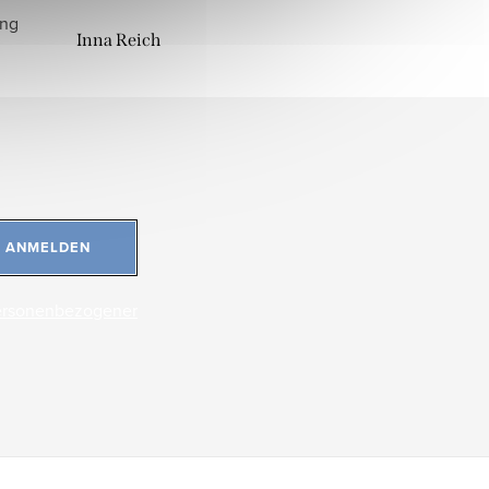
ung
Inna Reich
ANMELDEN
ersonenbezogener