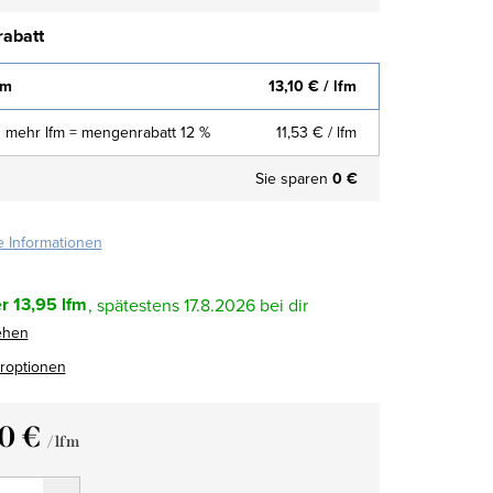
abatt
fm
13,10 €
/ lfm
 mehr lfm = mengenrabatt 12 %
11,53 €
/ lfm
Sie sparen
0 €
te Informationen
r
13,95 lfm
17.8.2026
ehen
eroptionen
10 €
/ lfm
fspreis: