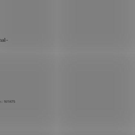
al -
r.:
1611475