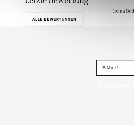
Letzte Bewertung
Ioana Bu
ALLE BEWERTUNGEN
E-Mail
Mit der Eingabe Ih
F