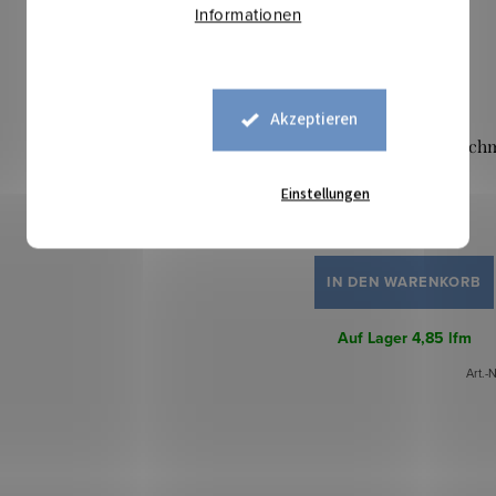
Informationen
Akzeptieren
Bündchen Jogging 1x1 schm
Altrosa
Einstellungen
7,60 €
IN DEN WARENKORB
Auf Lager
4,85 lfm
Art.-N