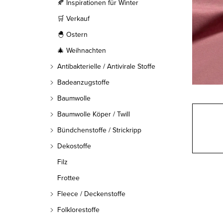
l
🍂 Inspirationen für Winter
🛒 Verkauf
e
🐣 Ostern
i
🎄 Weihnachten
s
Antibakterielle / Antivirale Stoffe
t
Badeanzugstoffe
Baumwolle
e
Baumwolle Köper / Twill
Bündchenstoffe / Strickripp
Dekostoffe
Filz
Frottee
Fleece / Deckenstoffe
Folklorestoffe