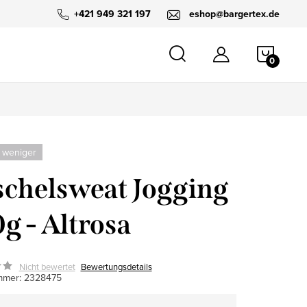
+421 949 321 197
eshop@bargertex.de
WARE
 weniger
chelsweat Jogging
g - Altrosa
Nicht bewertet
Bewertungsdetails
mmer:
2328475