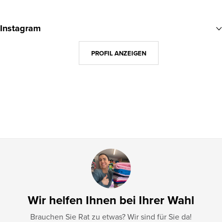
F
u
Instagram
ß
z
PROFIL ANZEIGEN
e
i
l
e
Wir helfen Ihnen bei Ihrer Wahl
Brauchen Sie Rat zu etwas? Wir sind für Sie da!