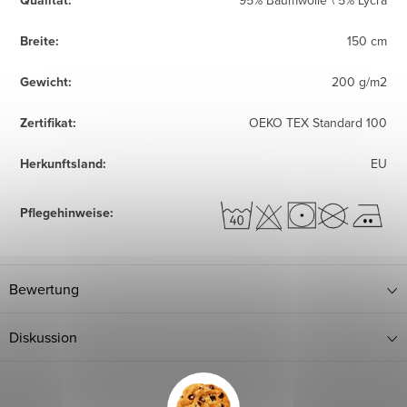
Qualität
:
95% Baumwolle \ 5% Lycra
Breite
:
150 cm
Gewicht
:
200 g/m2
Zertifikat
:
OEKO TEX Standard 100
Herkunftsland
:
EU
Pflegehinweise
:
Bewertung
Diskussion