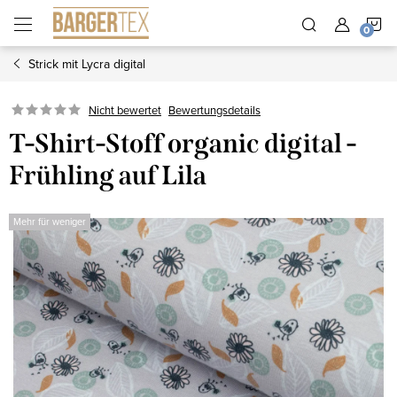
Zum
W
Inhalt
springen
Strick mit Lycra digital
Nicht bewertet
Bewertungsdetails
T-Shirt-Stoff organic digital -
Frühling auf Lila
Mehr für weniger