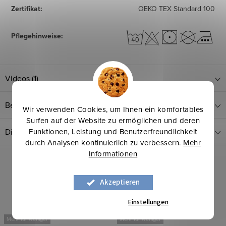
Zertifikat
:
OEKO TEX Standard 100
Pflegehinweise
:
Videos (1)
Bewertung
Wir verwenden Cookies, um Ihnen ein komfortables
Surfen auf der Website zu ermöglichen und deren
Funktionen, Leistung und Benutzerfreundlichkeit
Diskussion
durch Analysen kontinuierlich zu verbessern.
Mehr
Informationen
Verwandte Produkte
Akzeptieren
Einstellungen
Mehr für weniger
Mehr für weniger