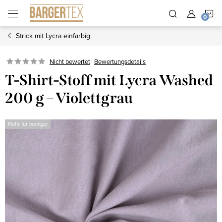
Zum
W
Inhalt
springen
Strick mit Lycra einfarbig
Nicht bewertet
Bewertungsdetails
T-Shirt-Stoff mit Lycra Washed
200 g – Violettgrau
Mehr für weniger