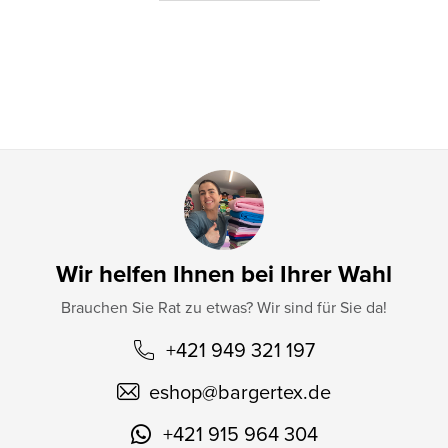
e
i
l
e
Wir helfen Ihnen bei Ihrer Wahl
Brauchen Sie Rat zu etwas? Wir sind für Sie da!
+421 949 321 197
eshop
@
bargertex.de
+421 915 964 304