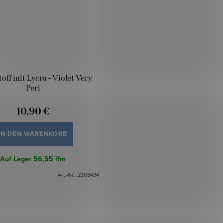
off mit Lycra - Violet Very
Peri
10,90 €
IN DEN WARENKORB
Auf Lager
56,55 lfm
Art.-Nr.:
2303434