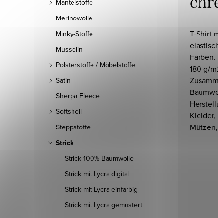
chr
Mantelstoffe
Merinowolle
T-Shirt 
Minky-Stoffe
elastis
Musselin
Farben.
Polsterstoffe / Möbelstoffe
180 g/m
Zusamm
Satin
Baumwoll
Sherpa Fleece
Herstell
Softshell
Kleider,
Mützen,
Steppstoffe
Strick
Strick 100% Baumwolle
Strick mit Lycra digital
Strick mit Lycra einfarbig
Strick mit Lycra gemustert