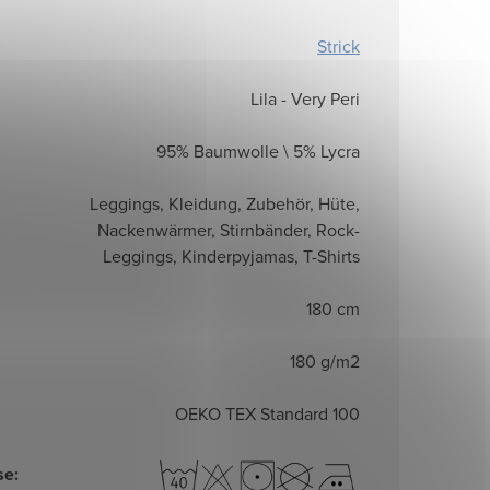
Strick
Lila - Very Peri
95% Baumwolle \ 5% Lycra
Leggings, Kleidung, Zubehör, Hüte,
Nackenwärmer, Stirnbänder, Rock-
Leggings, Kinderpyjamas, T-Shirts
180 cm
180 g/m2
OEKO TEX Standard 100
se
: