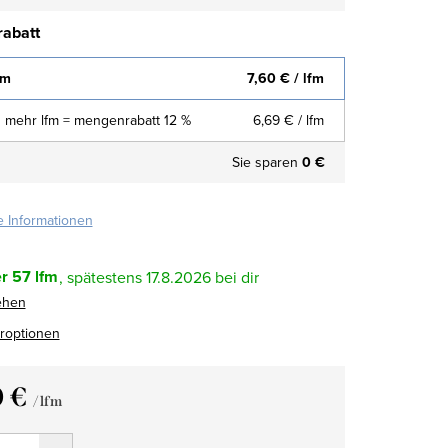
abatt
fm
7,60 €
/ lfm
 mehr lfm = mengenrabatt 12 %
6,69 €
/ lfm
Sie sparen
0 €
te Informationen
r
57 lfm
17.8.2026
ehen
eroptionen
0 €
/ lfm
fspreis: