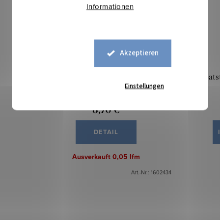
Informationen
Akzeptieren
Bündchen schmal - Purple Very Peri
Sweatst
Einstellungen
8,70 €
DETAIL
Ausverkauft
0,05 lfm
Art.-Nr.:
1602434