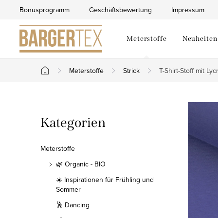
Zum
Bonusprogramm
Geschäftsbewertung
Impressum
Inhalt
springen
Meterstoffe
Neuheiten
Meterstoffe
Strick
T-Shirt-Stoff mit Lyc
Startseite
S
Kategorien
Kategorien
e
überspringen
i
Meterstoffe
t
🌿 Organic - BIO
☀️ Inspirationen für Frühling und
e
Sommer
n
🕺 Dancing