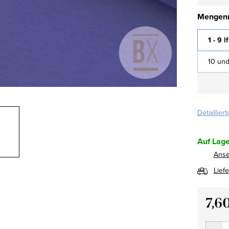
Mengenr
1 - 9 l
10 und
Detaillier
Auf Lage
Ans
Lief
7,6
Verkau