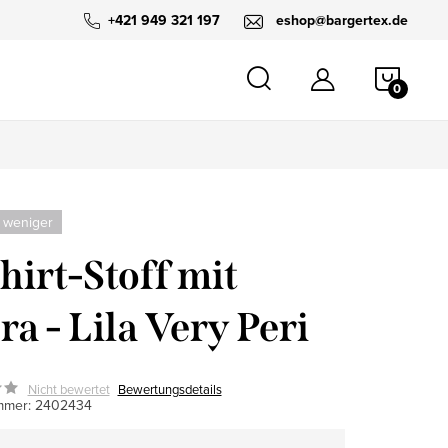
+421 949 321 197
eshop@bargertex.de
WARE
 weniger
hirt-Stoff mit
ra - Lila Very Peri
Nicht bewertet
Bewertungsdetails
mmer:
2402434