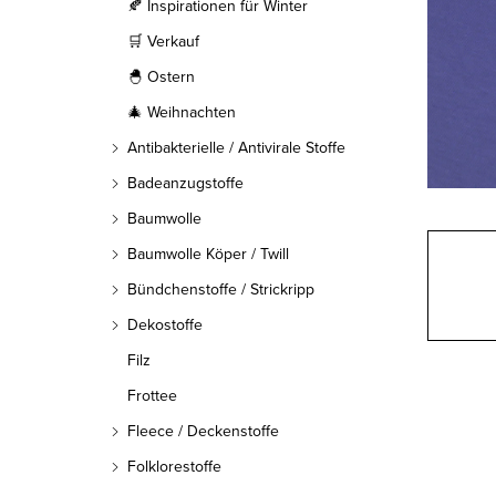
l
🍂 Inspirationen für Winter
🛒 Verkauf
e
🐣 Ostern
i
🎄 Weihnachten
s
Antibakterielle / Antivirale Stoffe
t
Badeanzugstoffe
Baumwolle
e
Baumwolle Köper / Twill
Bündchenstoffe / Strickripp
Dekostoffe
Filz
Frottee
Fleece / Deckenstoffe
Folklorestoffe