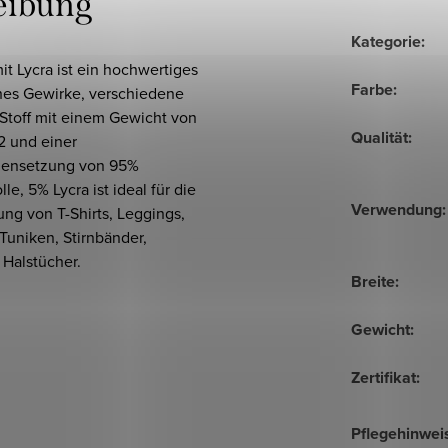
eibung
Kategorie
:
mit Lycra ist ein hochwertiges
Farbe
:
ches Gewirke, verschiedene
 Stoff mit einem Gewicht von
Qualität
:
2 und einer
ensetzung von 95%
e, 5% Lycra ist ideal für die
Verwendung
:
ung von T-Shirts, Leggings,
 Tuniken, Stirnbänder,
 Halstücher.
Breite
:
Gewicht
:
Zertifikat
:
Pflegehinwei