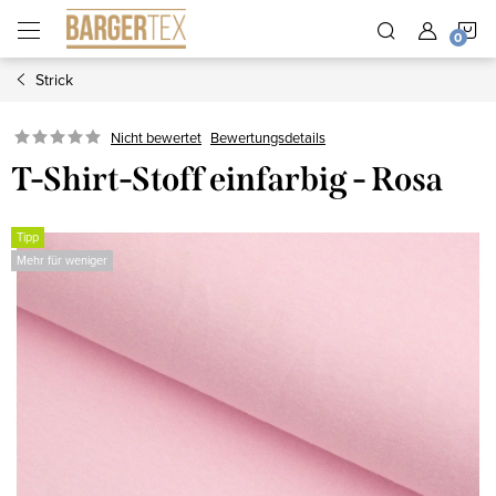
Zum
W
Inhalt
springen
Strick
Nicht bewertet
Bewertungsdetails
T-Shirt-Stoff einfarbig - Rosa
Tipp
Mehr für weniger