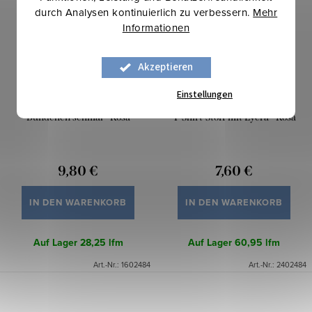
durch Analysen kontinuierlich zu verbessern.
Mehr
Informationen
Akzeptieren
Einstellungen
Bündchen schmal - Rosa
T-Shirt-Stoff mit Lycra - Rosa
9,80 €
7,60 €
IN DEN WARENKORB
IN DEN WARENKORB
Auf Lager
28,25 lfm
Auf Lager
60,95 lfm
Art.-Nr.:
1602484
Art.-Nr.:
2402484