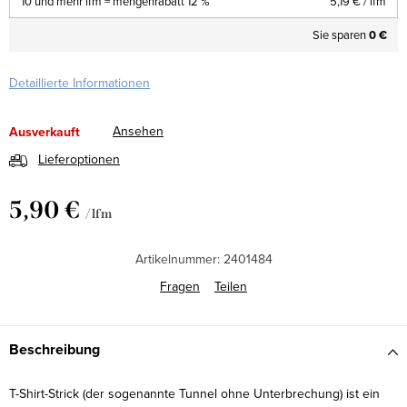
10 und mehr lfm = mengenrabatt 12 %
5,19 €
/ lfm
Sie sparen
0 €
Detaillierte Informationen
Ansehen
Ausverkauft
Lieferoptionen
5,90 €
/ lfm
Verkaufspreis:
Artikelnummer:
2401484
Fragen
Teilen
Beschreibung
T-Shirt-Strick (der sogenannte Tunnel ohne Unterbrechung) ist ein