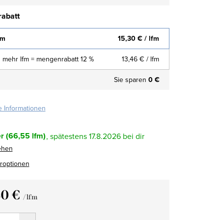
abatt
fm
15,30 €
/ lfm
 mehr lfm = mengenrabatt 12 %
13,46 €
/ lfm
Sie sparen
0 €
te Informationen
r
(66,55 lfm)
17.8.2026
ehen
eroptionen
30 €
/ lfm
fspreis: