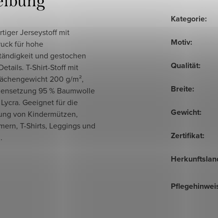
eibung
Kategorie
:
iger Jerseystoff mit
Motiv
:
ruck für hohe
tändigkeit und gestochen
Qualität
:
etails. T-Shirt-Stoff mit
Flächengewicht 200 g/m²,
Breite
:
ensetzung 95 % Baumwolle
Lycra. Geeignet für die
Gewicht
:
lung von Kinder­mützen,
mern, T-Shirts, Leggings und
Zertifikat
:
.
Herkunftslan
Pflegehinwei