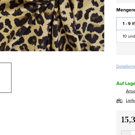
Mengenr
1 - 9 l
10 und
Detaillier
Auf Lage
Ans
Lief
15,
Verkau