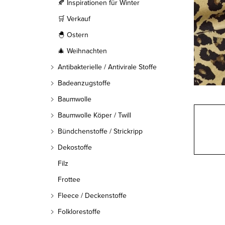
l
🍂 Inspirationen für Winter
🛒 Verkauf
e
🐣 Ostern
i
🎄 Weihnachten
s
Antibakterielle / Antivirale Stoffe
t
Badeanzugstoffe
Baumwolle
e
Baumwolle Köper / Twill
Bündchenstoffe / Strickripp
Dekostoffe
Filz
Frottee
Fleece / Deckenstoffe
Folklorestoffe