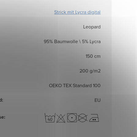
Strick mit Lycra digital
Leopard
95% Baumwolle \ 5% Lycra
150 cm
200 g/m2
OEKO TEX Standard 100
d
:
EU
se
: