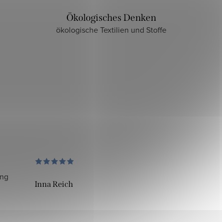
Ökologisches Denken
ökologische Textilien und Stoffe
ung
Inna Reich