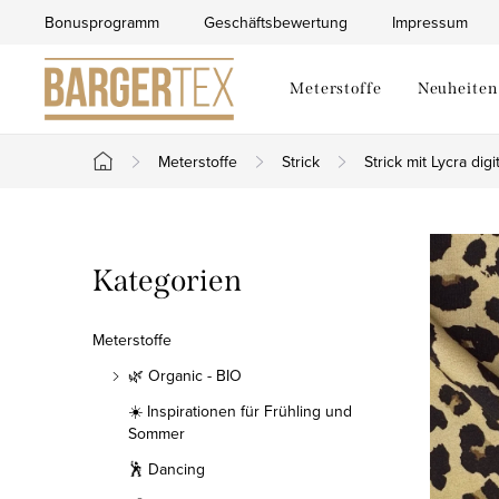
Zum
Bonusprogramm
Geschäftsbewertung
Impressum
Inhalt
springen
Meterstoffe
Neuheiten
Meterstoffe
Strick
Strick mit Lycra digit
Startseite
S
Kategorien
Kategorien
e
überspringen
i
Meterstoffe
t
🌿 Organic - BIO
☀️ Inspirationen für Frühling und
e
Sommer
n
🕺 Dancing