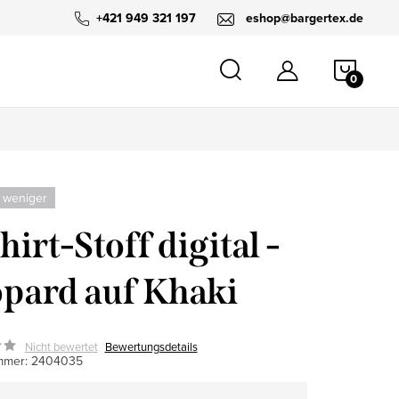
+421 949 321 197
eshop@bargertex.de
WARE
 weniger
hirt-Stoff digital -
pard auf Khaki
Nicht bewertet
Bewertungsdetails
mmer:
2404035