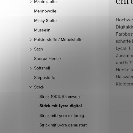
chr
Mantelstoffe
Merinowolle
Hochwert
Minky-Stoffe
Digitald
Musselin
Farbbes
Polsterstoffe / Möbelstoffe
scharfe D
Lycra, 
Satin
Zusamm
Sherpa Fleece
und 5 % 
Softshell
Herstel
Halswär
Steppstoffe
Kleidern
Strick
Strick 100% Baumwolle
Strick mit Lycra digital
Strick mit Lycra einfarbig
Strick mit Lycra gemustert