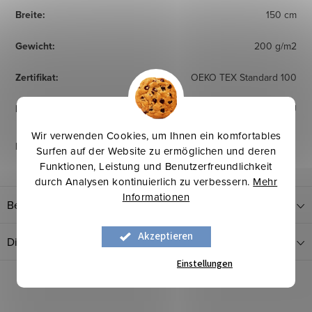
Breite
:
150 cm
Gewicht
:
200 g/m2
Zertifikat
:
OEKO TEX Standard 100
Herkunftsland
:
EU
Wir verwenden Cookies, um Ihnen ein komfortables
Pflegehinweise
:
Surfen auf der Website zu ermöglichen und deren
Funktionen, Leistung und Benutzerfreundlichkeit
durch Analysen kontinuierlich zu verbessern.
Mehr
Informationen
Bewertung
Akzeptieren
Diskussion
Einstellungen