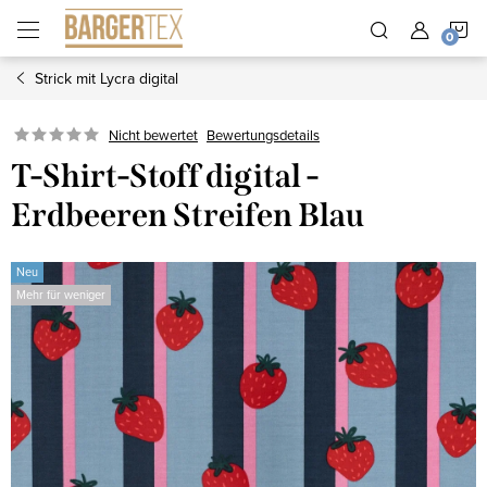
Zum
W
Inhalt
springen
Strick mit Lycra digital
Nicht bewertet
Bewertungsdetails
T-Shirt-Stoff digital -
Erdbeeren Streifen Blau
Neu
Mehr für weniger