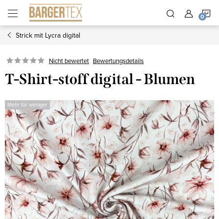
Zum
W
Inhalt
springen
Strick mit Lycra digital
Nicht bewertet
Bewertungsdetails
T-Shirt-stoff digital - Blumen
Mehr für weniger