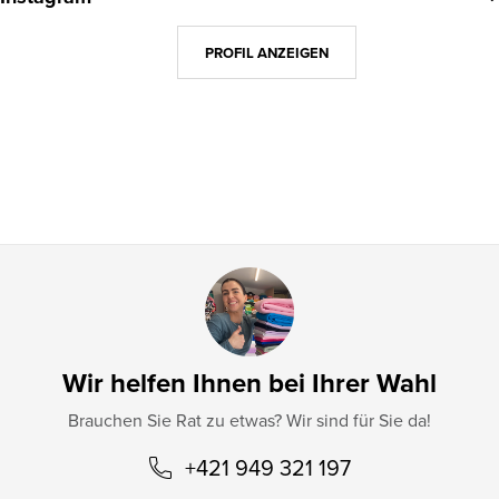
ß
z
PROFIL ANZEIGEN
e
i
l
e
Wir helfen Ihnen bei Ihrer Wahl
Brauchen Sie Rat zu etwas? Wir sind für Sie da!
+421 949 321 197