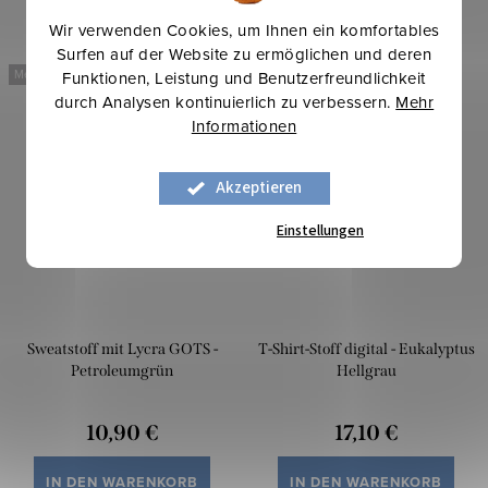
Wir verwenden Cookies, um Ihnen ein komfortables
Surfen auf der Website zu ermöglichen und deren
Mehr für weniger
Mehr für weniger
Funktionen, Leistung und Benutzerfreundlichkeit
durch Analysen kontinuierlich zu verbessern.
Mehr
Informationen
Akzeptieren
Einstellungen
Sweatstoff mit Lycra GOTS -
T-Shirt-Stoff digital - Eukalyptus
Petroleumgrün
Hellgrau
10,90 €
17,10 €
IN DEN WARENKORB
IN DEN WARENKORB