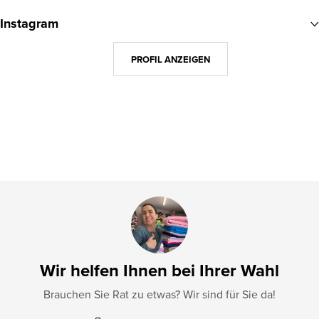
u
Instagram
ß
z
PROFIL ANZEIGEN
e
i
l
e
Wir helfen Ihnen bei Ihrer Wahl
Brauchen Sie Rat zu etwas? Wir sind für Sie da!