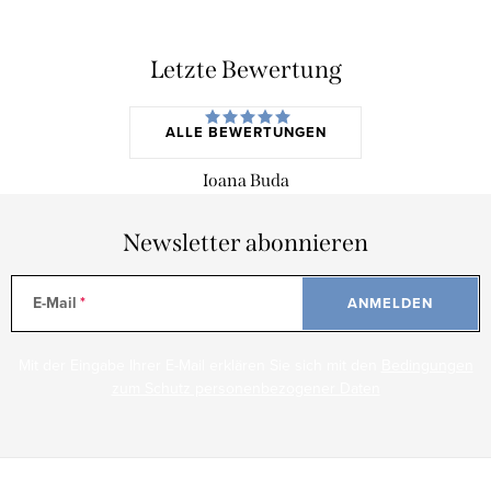
Letzte Bewertung
ALLE BEWERTUNGEN
Ioana Buda
Newsletter abonnieren
E-Mail
ANMELDEN
Mit der Eingabe Ihrer E-Mail erklären Sie sich mit den
Bedingungen
zum Schutz personenbezogener Daten
F