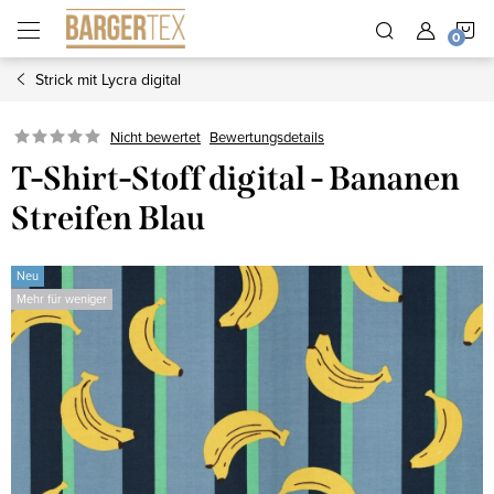
Zum
W
Inhalt
springen
Strick mit Lycra digital
Nicht bewertet
Bewertungsdetails
T-Shirt-Stoff digital - Bananen
Streifen Blau
Neu
Mehr für weniger