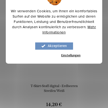
Wir verwenden Cookies, um Ihnen ein komfortables
Surfen auf der Website zu ermöglichen und deren
Funktionen, Leistung und Benutzerfreundlichkeit
Neu
durch Analysen kontinuierlich zu verbessern.
Mehr
Mehr für weniger
Informationen
Akzeptieren
Einstellungen
T-Shirt-Stoff digital - Erdbeeren
Streifen Weiß
14,20 €