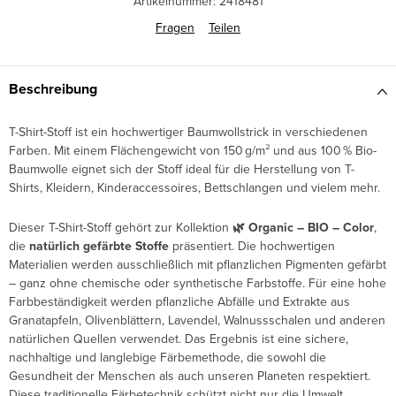
Artikelnummer:
2418481
Fragen
Teilen
Beschreibung
T-Shirt-Stoff ist ein hochwertiger Baumwollstrick in verschiedenen
Farben. Mit einem Flächengewicht von 150 g/m² und aus 100 % Bio-
Baumwolle eignet sich der Stoff ideal für die Herstellung von T-
Shirts, Kleidern, Kinderaccessoires, Bettschlangen und vielem mehr.
Dieser T-Shirt-Stoff gehört zur Kollektion
🌿 Organic – BIO – Color
,
die
natürlich gefärbte Stoffe
präsentiert. Die hochwertigen
Materialien werden ausschließlich mit pflanzlichen Pigmenten gefärbt
– ganz ohne chemische oder synthetische Farbstoffe. Für eine hohe
Farbbeständigkeit werden pflanzliche Abfälle und Extrakte aus
Granatapfeln, Olivenblättern, Lavendel, Walnussschalen und anderen
natürlichen Quellen verwendet. Das Ergebnis ist eine sichere,
nachhaltige und langlebige Färbemethode, die sowohl die
Gesundheit der Menschen als auch unseren Planeten respektiert.
Diese traditionelle Färbetechnik schützt nicht nur die Umwelt,