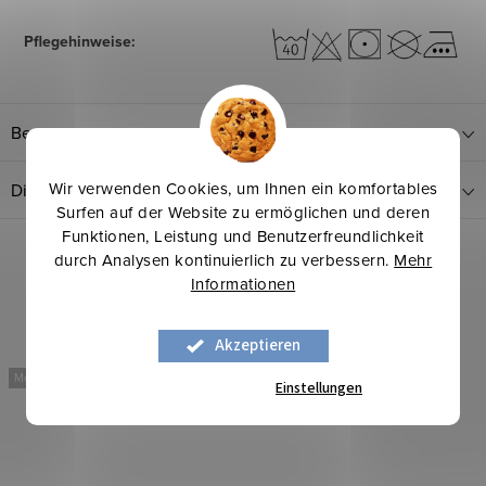
Pflegehinweise
:
Bewertung
Wir verwenden Cookies, um Ihnen ein komfortables
Diskussion
Surfen auf der Website zu ermöglichen und deren
Funktionen, Leistung und Benutzerfreundlichkeit
durch Analysen kontinuierlich zu verbessern.
Mehr
Verwandte Produkte
Informationen
Akzeptieren
Mehr für weniger
Mehr für weniger
Einstellungen