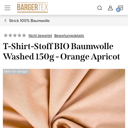
Zum
W
Inhalt
springen
Strick 100% Baumwolle
Nicht bewertet
Bewertungsdetails
T-Shirt-Stoff BIO Baumwolle
Washed 150g - Orange Apricot
Mehr für weniger