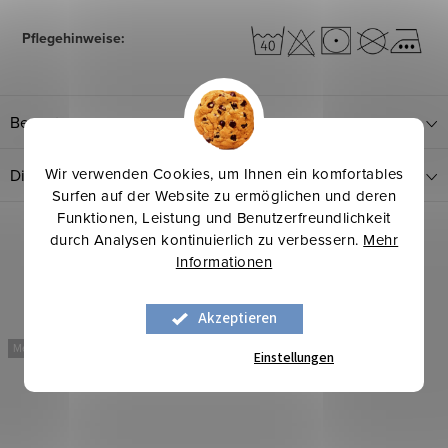
Pflegehinweise
:
Bewertung
Wir verwenden Cookies, um Ihnen ein komfortables
Diskussion
Surfen auf der Website zu ermöglichen und deren
Funktionen, Leistung und Benutzerfreundlichkeit
durch Analysen kontinuierlich zu verbessern.
Mehr
Verwandte Produkte
Informationen
Akzeptieren
Mehr für weniger
Mehr für weniger
Einstellungen