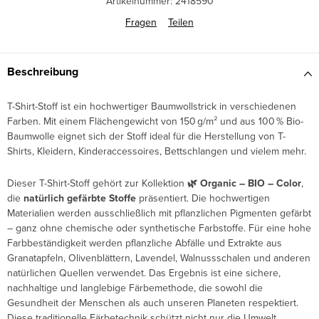
Artikelnummer:
2418590
Fragen
Teilen
Beschreibung
T-Shirt-Stoff ist ein hochwertiger Baumwollstrick in verschiedenen
Farben. Mit einem Flächengewicht von 150 g/m² und aus 100 % Bio-
Baumwolle eignet sich der Stoff ideal für die Herstellung von T-
Shirts, Kleidern, Kinderaccessoires, Bettschlangen und vielem mehr.
Dieser T-Shirt-Stoff gehört zur Kollektion
🌿 Organic – BIO – Color
,
die
natürlich gefärbte Stoffe
präsentiert. Die hochwertigen
Materialien werden ausschließlich mit pflanzlichen Pigmenten gefärbt
– ganz ohne chemische oder synthetische Farbstoffe. Für eine hohe
Farbbeständigkeit werden pflanzliche Abfälle und Extrakte aus
Granatapfeln, Olivenblättern, Lavendel, Walnussschalen und anderen
natürlichen Quellen verwendet. Das Ergebnis ist eine sichere,
nachhaltige und langlebige Färbemethode, die sowohl die
Gesundheit der Menschen als auch unseren Planeten respektiert.
Diese traditionelle Färbetechnik schützt nicht nur die Umwelt,