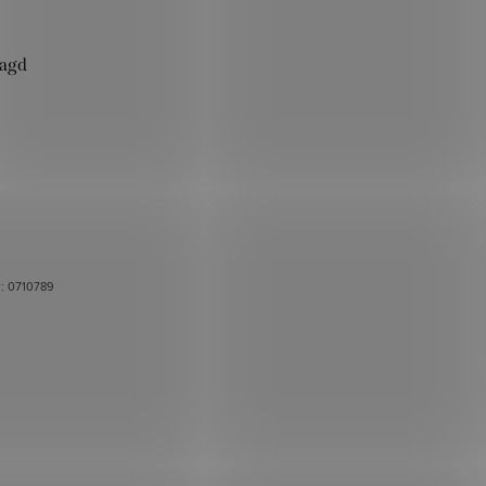
ragd
.:
0710789