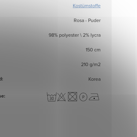
Kostümstoffe
Rosa - Puder
98% polyester \ 2% lycra
150 cm
210 g/m2
d
:
Korea
se
: