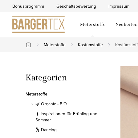
Zum
Bonusprogramm
Geschäftsbewertung
Impressum
Inhalt
springen
Meterstoffe
Neuheiten
Meterstoffe
Kostümstoffe
Kostümstoff
Startseite
S
Kategorien
Kategorien
e
überspringen
i
Meterstoffe
t
🌿 Organic - BIO
☀️ Inspirationen für Frühling und
e
Sommer
n
🕺 Dancing