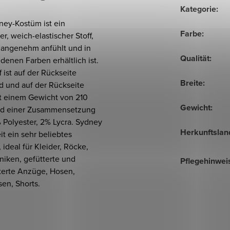
Kategorie
:
ney-Kostüm ist ein
Farbe
:
r, weich-elastischer Stoff,
h angenehm anfühlt und in
Qualität
:
denen Farben erhältlich ist.
f ist auf der Rückseite
Breite
:
d und auf der Rückseite
it einem Gewicht von 210
Gewicht
:
d einer Zusammensetzung
 Polyester, 2% Lycra. Sydney
Herkunftslan
eit ein sehr beliebtes
, ideal für Kleider, Röcke,
niken, gefütterte und
Pflegehinwei
terte Anzüge, Hosen,
en, Shorts.