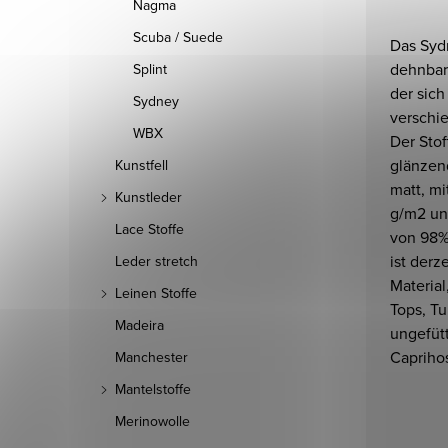
Nagma
Scuba / Suede
Das Syd
dehnbare
Splint
der sic
Sydney
verschie
WBX
Der Stof
glänzen
Kunstfell
matt, m
Kunstleder
g/m2 un
Lace Stoffe
von 98%
ist derz
Leder stretch
Material
Leinen Stoffe
Tops, Tu
Madeira
ungefüt
Caprihos
Manchester
Mantelstoffe
Merinowolle