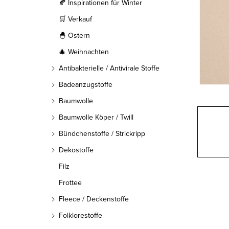
l
🍂 Inspirationen für Winter
🛒 Verkauf
e
🐣 Ostern
i
🎄 Weihnachten
s
Antibakterielle / Antivirale Stoffe
t
Badeanzugstoffe
Baumwolle
e
Baumwolle Köper / Twill
Bündchenstoffe / Strickripp
Dekostoffe
Filz
Frottee
Fleece / Deckenstoffe
Folklorestoffe