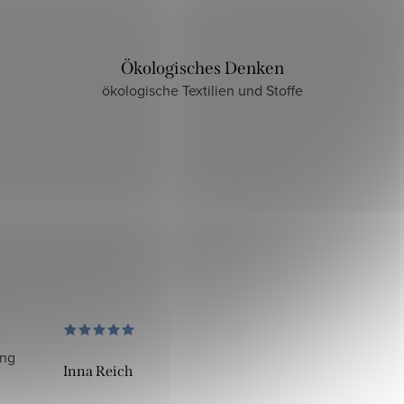
Ökologisches Denken
ökologische Textilien und Stoffe
ung
Inna Reich