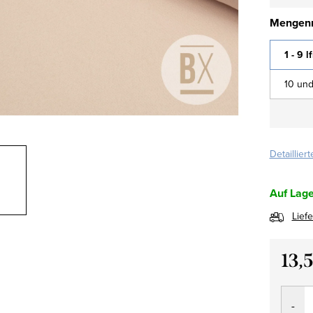
Mengenr
1 - 9 l
10 und
Detaillier
Auf Lage
Lief
13,
Verkau