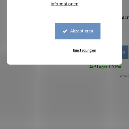
Informationen
Kostümstoff Sydney - Sma
Akzeptieren
13,10 €
Einstellungen
IN DEN WARENKORB
Auf Lager
1,9 lfm
Art.-Nr