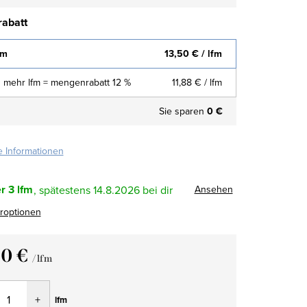
abatt
fm
13,50 €
/ lfm
 mehr lfm = mengenrabatt 12 %
11,88 €
/ lfm
Sie sparen
0 €
te Informationen
r
3 lfm
Ansehen
14.8.2026
eroptionen
50 €
/ lfm
fspreis:
lfm