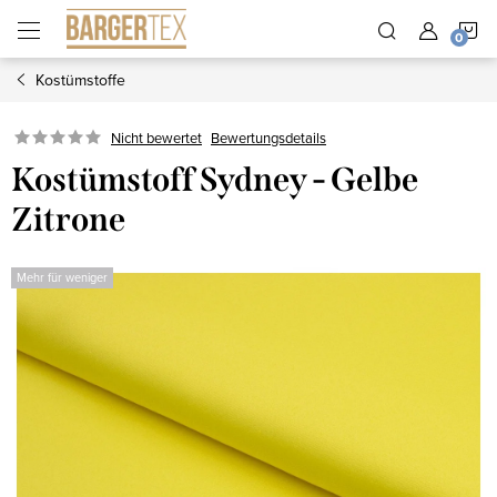
Zum
W
Inhalt
springen
Kostümstoffe
Nicht bewertet
Bewertungsdetails
Kostümstoff Sydney - Gelbe
Zitrone
Mehr für weniger