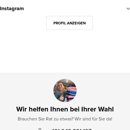
u
Instagram
ß
z
PROFIL ANZEIGEN
e
i
l
e
Wir helfen Ihnen bei Ihrer Wahl
Brauchen Sie Rat zu etwas? Wir sind für Sie da!