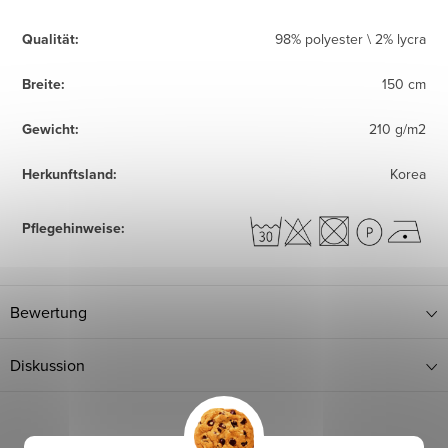
Qualität
:
98% polyester \ 2% lycra
Breite
:
150 cm
Gewicht
:
210 g/m2
Herkunftsland
:
Korea
Pflegehinweise
:
Bewertung
Diskussion