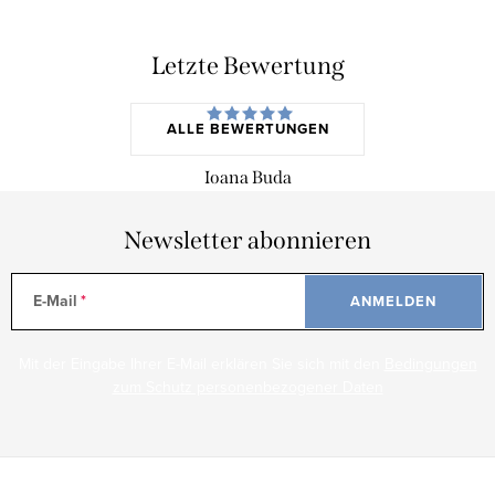
Letzte Bewertung
ALLE BEWERTUNGEN
Ioana Buda
Newsletter abonnieren
E-Mail
ANMELDEN
Mit der Eingabe Ihrer E-Mail erklären Sie sich mit den
Bedingungen
zum Schutz personenbezogener Daten
F